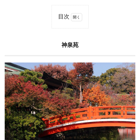
目次
1
神
泉
苑
神泉苑
2
二
条
城
3
高
瀬
川
4
中
京
区
観
光