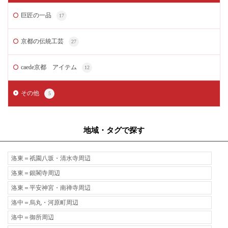
巨匠の一品
17
京都の伝統工芸
27
caede京都 アイテム
12
その他
5
地域・タグで探す
洛東＝祇園八坂・清水寺周辺
洛東＝銀閣寺周辺
洛東＝平安神宮・南禅寺周辺
洛中＝烏丸・河原町周辺
洛中＝御所周辺