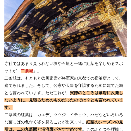
寺社ではあまり見られない堀や石垣と一緒に紅葉を楽しめるスポ
ットが「
二条城
」。
二条城は、もともと徳川家康が将軍家の京都での宿泊所として、
建てられました。そして、公家や天皇を守護するために建てた城
とも言われています。ただこれが、
実際のところは幕府に反発し
ないように、見張るためのものだったのでは？とも言われていま
す。
二条城の紅葉は、カエデ、ツツジ、イチョウ、ハゼなどいろいろ
な葉っぱの色付く姿を見ることが出来ます。
紅葉のシーズンの見
所は、二の丸庭園と清流園がおすすめです
。このふたつを拝観し