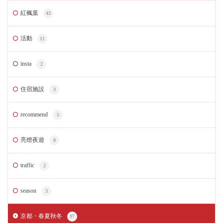
紅楓葉
43
活動
11
insta
2
住宿施設
3
recommend
5
亮燈夜遊
8
traffic
2
season
3
京都・春夏秋冬
97