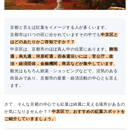
京都と言えば紅葉をイメージする人が多くいます。
京都市は11つの区に分かれていますその中でも
中京区と
はどのあたりかご存知ですか？？
中京区は、京都市のほぼ真ん中の位置にあります。
御池
通，烏丸通，河原町通，四条通沿いには，官公庁，政
治・経済団体，金融機関，商店などが集中しています
。
観光はもちろん娯楽・ショッピングなどで、活気のある
街並みであり、京都市の産業・経済活動の中心とも言え
ます。
さて、そんな京都の中心でも紅葉は綺麗に見える場所があるの
か気になりませんか？？
中京区で、おすすめの紅葉スポットを
ご紹介していきましょう。