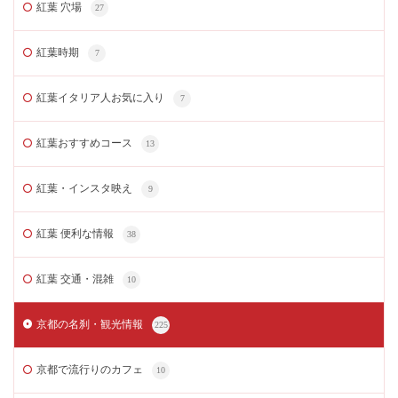
紅葉 穴場
27
紅葉時期
7
紅葉イタリア人お気に入り
7
紅葉おすすめコース
13
紅葉・インスタ映え
9
紅葉 便利な情報
38
紅葉 交通・混雑
10
京都の名刹・観光情報
225
京都で流行りのカフェ
10