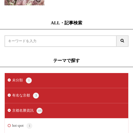
ALL・記事検索
テーマで探す
未分類
1
有名な京都
3
京都名勝資訊
105
hot spot
1