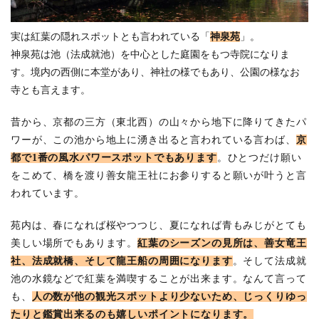
ス
ポ
ッ
実は紅葉の隠れスポットとも言われている「
神泉苑
」。
ト
神泉苑は池（法成就池）を中心とした庭園をもつ寺院になりま
す。境内の西側に本堂があり、神社の様でもあり、公園の様なお
寺とも言えます。
昔から、京都の三方（東北西）の山々から地下に降りてきたパ
ワーが、この池から地上に湧き出ると言われている言わば、
京
都で1番の風水パワースポットでもあります
。ひとつだけ願い
をこめて、橋を渡り善女龍王社にお参りすると願いが叶うと言
われています。
苑内は、春になれば桜やつつじ、夏になれば青もみじがとても
美しい場所でもあります。
紅葉のシーズンの見所は、善女竜王
社、法成就橋、そして龍王船の周囲になります
。そして法成就
池の水鏡などで紅葉を満喫することが出来ます。なんて言って
も、
人の数が他の観光スポットより少ないため、じっくりゆっ
たりと鑑賞出来るのも嬉しいポイントになります。