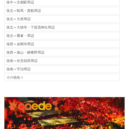
洛中＝京都駅周辺
洛北＝鞍馬・貴船周辺
洛北＝大原周辺
洛北＝大徳寺・下賀茂神社周辺
洛北＝鷹峯・周辺
洛西＝金閣寺周辺
洛西＝嵐山・嵯峨野周辺
洛南＝伏見稲荷周辺
洛南＝宇治周辺
その他色々