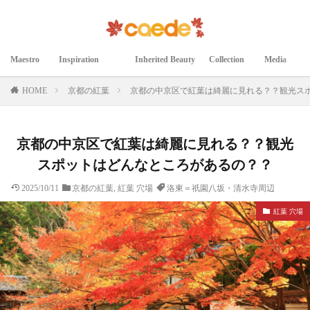
Maestro
Inspiration
Inherited Beauty
Collection
Media
マエストロ
インスピレーション
継承された美
コレクション
メディア掲載
HOME
京都の紅葉
京都の中京区で紅葉は綺麗に見れる？？観光ス
京都の中京区で紅葉は綺麗に見れる？？観光
スポットはどんなところがあるの？？
2025/10/11
京都の紅葉
,
紅葉 穴場
洛東＝祇園八坂・清水寺周辺
紅葉 穴場