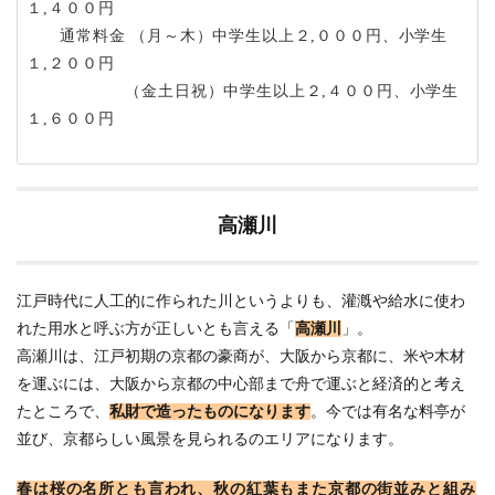
１,４００円
通常料金 （月～木）中学生以上２,０００円、小学生
１,２００円
（金土日祝）中学生以上２,４００円、小学生
１,６００円
高瀬川
江戸時代に人工的に作られた川というよりも、灌漑や給水に使わ
れた用水と呼ぶ方が正しいとも言える「
高瀬川
」。
高瀬川は、江戸初期の京都の豪商が、大阪から京都に、米や木材
を運ぶには、大阪から京都の中心部まで舟で運ぶと経済的と考え
たところで、
私財で造ったものになります
。今では有名な料亭が
並び、京都らしい風景を見られるのエリアになります。
春は桜の名所とも言われ、秋の紅葉もまた京都の街並みと組み