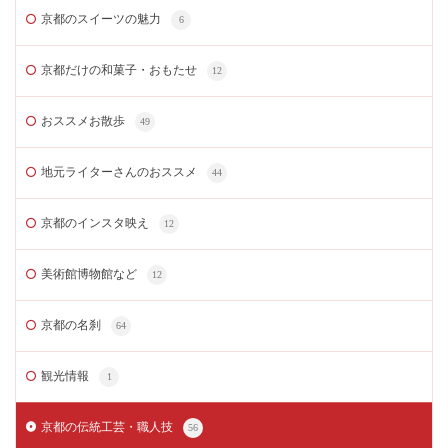
京都のスイーツの魅力
6
京都だけの和菓子・おもたせ
12
おススメお散歩
49
地元ライターさんのおススメ
44
京都のインスタ映え
12
美術館博物館など
12
京都の名刹
64
観光情報
1
京都の伝統工芸・職人技
56