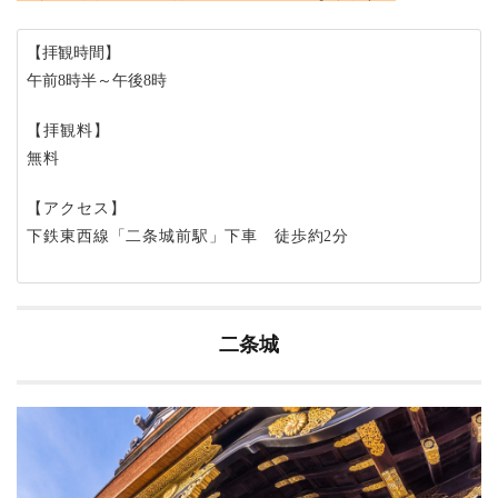
【拝観時間】
午前8時半～午後8時
【拝観料】
無料
【アクセス】
下鉄東西線「二条城前駅」下車 徒歩約2分
二条城