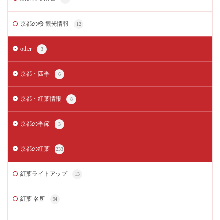
京都の桜 観光情報
12
other
3
京都・四季
6
京都・紅葉情報
8
京都の季節
3
京都の紅葉
233
紅葉ライトアップ
13
紅葉 名所
94