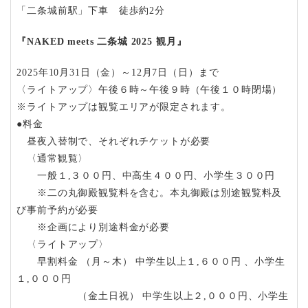
「二条城前駅」下車 徒歩約2分
『NAKED meets 二条城 2025 観月』
2025年10月31日（金）～12月7日（日）まで
〈ライトアップ〉午後６時～午後９時（午後１０時閉場）
※ライトアップは観覧エリアが限定されます。
●料金
昼夜入替制で、それぞれチケットが必要
〈通常観覧〉
一般１,３００円、中高生４００円、小学生３００円
※二の丸御殿観覧料を含む。本丸御殿は別途観覧料及
び事前予約が必要
※企画により別途料金が必要
〈ライトアップ〉
早割料金 （月～木） 中学生以上１,６００円 、小学生
１,０００円
（金土日祝） 中学生以上２,０００円、小学生