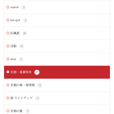
season
3
hot spot
1
紅楓葉
43
活動
11
insta
2
京都・春夏秋冬
97
京都の春・桜情報
11
桜 ライトアップ
3
京都の夏
9