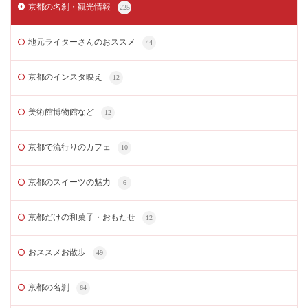
京都の名刹・観光情報
225
地元ライターさんのおススメ
44
京都のインスタ映え
12
美術館博物館など
12
京都で流行りのカフェ
10
京都のスイーツの魅力
6
京都だけの和菓子・おもたせ
12
おススメお散歩
49
京都の名刹
64