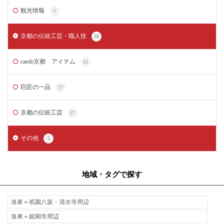
観光情報
1
京都の伝統工芸・職人技
56
caede京都 アイテム
12
巨匠の一品
17
京都の伝統工芸
27
その他
5
地域・タグで探す
洛東＝祇園八坂・清水寺周辺
洛東＝銀閣寺周辺