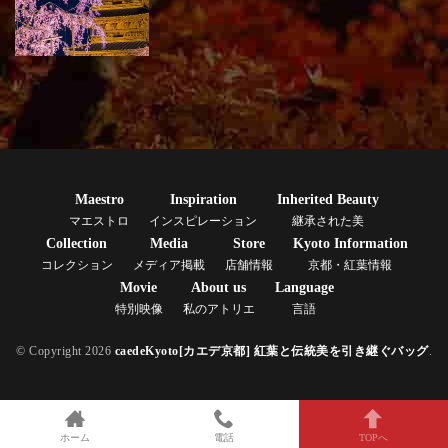
Maestro
Inspiration
Inherited Beauty
マエストロ
インスピレーション
継承された美
Collection
Media
Store
Kyoto Information
コレクション
メディア掲載
店舗情報
京都・紅葉情報
Movie
About us
Language
特別映像
私のアトリエ
言語
© Copyright 2026
caedeKyoto[カエデ京都] 紅葉と伝統美を引き継ぐバッグ
.
ホーム
電話
TOPへ