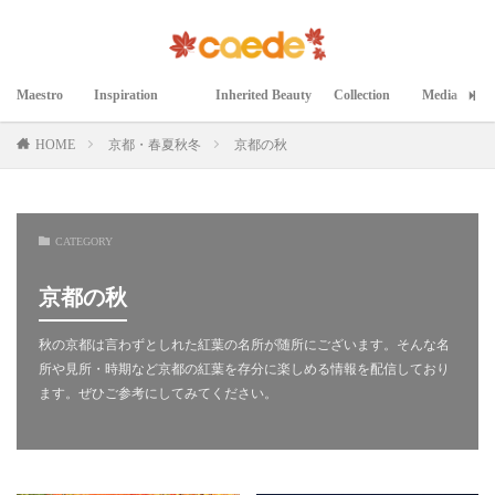
Maestro
Inspiration
Inherited Beauty
Collection
Media
マエストロ
インスピレーション
継承された美
コレクション
メディア掲載
HOME
京都・春夏秋冬
京都の秋
CATEGORY
京都の秋
秋の京都は言わずとしれた紅葉の名所が随所にございます。そんな名
所や見所・時期など京都の紅葉を存分に楽しめる情報を配信しており
ます。ぜひご参考にしてみてください。