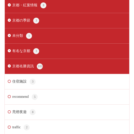
京都・紅葉情報
8
京都の季節
3
未分類
1
有名な京都
3
京都名勝資訊
105
住宿施設
3
recommend
5
亮燈夜遊
8
traffic
2