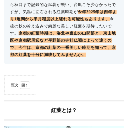
ら秋口まで記録的な猛暑が襲い、台風こそ少なかったで
すが、気温に左右される紅葉時期が
今年2025年は例年よ
り1週間から半月程度以上遅れる可能性もあります。
今
後の秋の冷え込みで綺麗な美しい紅葉を期待したいで
す。
京都の紅葉時期は、洛北や嵐山の山間部と、東山地
区や京都駅周辺など平野部の寺社仏閣によって違うの
で、今年は、京都の紅葉の一番美しい時期を知って、京
都の紅葉を十分に満喫してみませんか。
目次
1
紅葉
と
は？
紅葉とは？
2
京