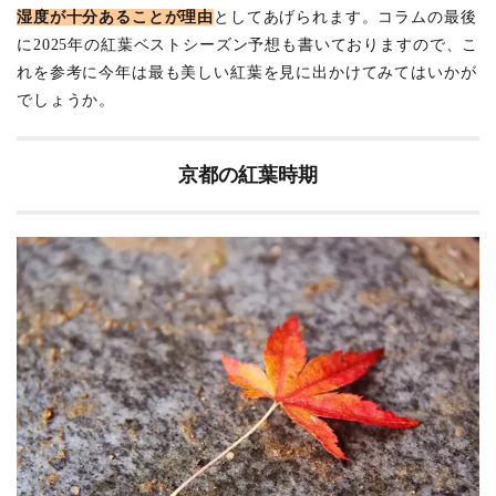
湿度が十分あることが理由
としてあげられます。コラムの最後
(だい
ほん
に2025年の紅葉ベストシーズン予想も書いておりますので、こ
ざん
れを参考に今年は最も美しい紅葉を見に出かけてみてはいかが
とう
ふく
でしょうか。
じ)
3.2
京都の紅葉時期
高台
寺
(こう
だい
じ)
3.3
永観
堂
(えい
かん
どう)
3.4
東
寺
(とう