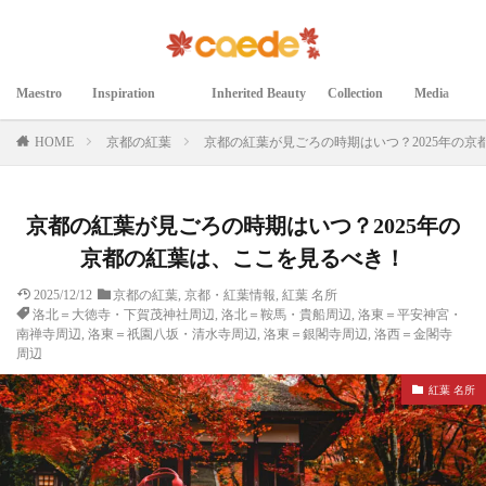
Maestro
Inspiration
Inherited Beauty
Collection
Media
マエストロ
インスピレーション
継承された美
コレクション
メディア掲載
HOME
京都の紅葉
京都の紅葉が見ごろの時期はいつ？2025年の
京都の紅葉が見ごろの時期はいつ？2025年の
京都の紅葉は、ここを見るべき！
2025/12/12
京都の紅葉
,
京都・紅葉情報
,
紅葉 名所
洛北＝大徳寺・下賀茂神社周辺
,
洛北＝鞍馬・貴船周辺
,
洛東＝平安神宮・
南禅寺周辺
,
洛東＝祇園八坂・清水寺周辺
,
洛東＝銀閣寺周辺
,
洛西＝金閣寺
周辺
紅葉 名所