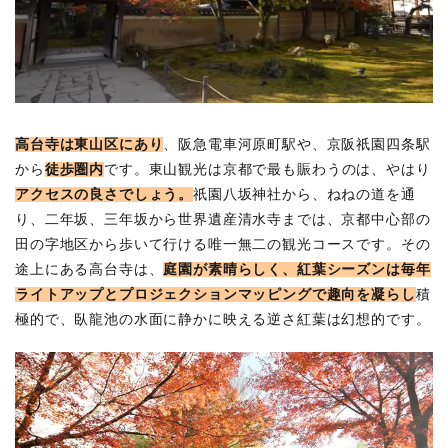
高台寺は東山区にあり
、阪急電車河原町駅や、京阪祇園四条駅
から
徒歩圏内
です。東山観光は京都で最も賑わうのは、やはり
アクセスの良さでしょう。
祇園八坂神社から、ねねの道を通
り、二年坂、三年坂から世界遺産清水寺までは、京都中心部の
田の字地区から歩いて行ける唯一無二の観光コースです。その
途上にある高台寺は、
庭園が素晴らしく、紅葉シーズンは毎年
ライトアップとプロジェクションマッピングで趣向を凝らし
積
極的で、臥龍池の水面に静かに映える逆さ紅葉は幻想的です。