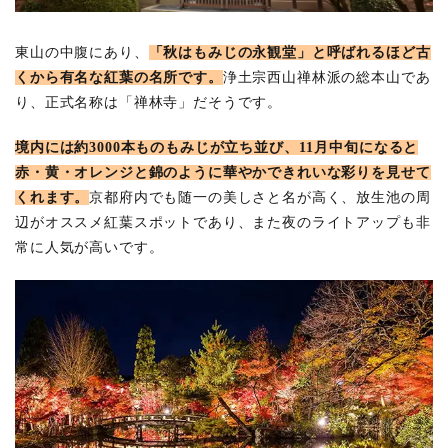
東山の中腹にあり、
「秋はもみじの永観堂」と呼ばれるほど古
くから有名な紅葉の名所です。
浄土宗西山禅林派の総本山であ
り、正式名称は「禅林寺」だそうです。
境内には約3000本ものもみじが立ち並び、11月中旬になると
赤・黄・オレンジと錦のように華やかできれいな彩りを見せて
くれます。
京都府内でも随一の美しさと名が高く、放生池の周
辺がオススメ紅葉スポットであり、また夜のライトアップも非
常に人気が高いです。