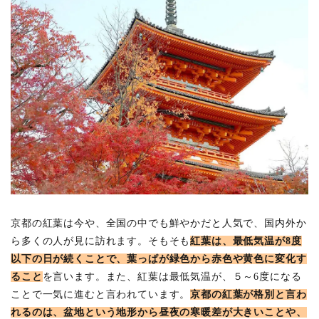
都
の
紅
葉
時
期
3
2025
年、
京都
の紅
葉で
抑え
てお
きた
いス
ポッ
京都の紅葉は今や、全国の中でも鮮やかだと人気で、国内外か
ト
ら多くの人が見に訪れます。そもそも
紅葉は、最低気温が8度
は？
以下の日が続くことで、葉っぱが緑色から赤色や黄色に変化す
3.1
ること
を言います。また、紅葉は最低気温が、５～6度になる
大本
山
ことで一気に進むと言われています。
京都の紅葉が格別と言わ
東福
れるのは、盆地という地形から昼夜の寒暖差が大きいことや、
寺