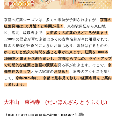
なじ)
3.11
源光
庵
京都の紅葉シーズンは、多くの来訪が予測されますが、
京都の
(げん
紅葉見頃は1カ月近くと時間が長く
、京都駅周辺から東山地
こうあ
区、洛北、嵯峨野まで、
大変多くの紅葉の見どころが集まり
、
ん)
1200年の歴史が育む京都は多くの古刹名跡が今に引継がれて、
庭園の規模が圧倒的に大きいお蔭もあり、混雑はするものの、
ゆったりと悠久の時間を感じる事が出来ます。紅葉を1000本
2000本と備えた名刹も多いし、京都ならではの、ライトアップ
で幻想的な紅葉と伽藍の競演を
見る事が出来ます。そこで、
京
都在住スタッフ
とその家族の
お奨めと
、過去のアクセスを集計
して、
今年2025年に、京都で是非見て欲しい紅葉名所をご案内
しましょう。
大本山 東福寺
(だいほんざん とうふくじ)
【更新:12月12日現在 紅葉の状態：見頃終了】