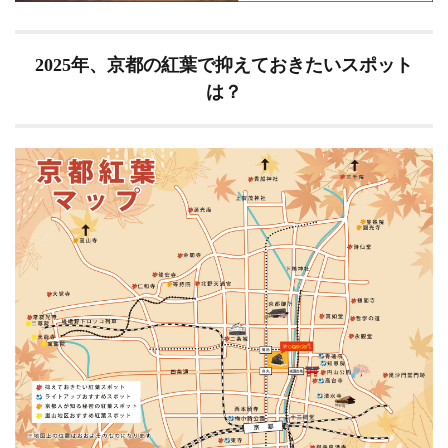
寺
(じょ
うじ
2025年、京都の紅葉で抑えておきたいスポット
ゃっ
こう
は？
じ)
3.8
龍安
寺
(りょ
うあ
んじ)
3.9
銀閣
寺
(ぎん
かく
じ)
3.10
仁和
寺
(にん