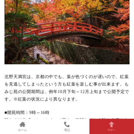
北野天満宮は、京都の中でも、葉が色づくのが遅いので、紅葉
を見逃してしまったという方も紅葉を楽しむ事が出来ます。も
みじ苑の公開期間は、例年10月下旬～12月上旬まで公開予定で
す。※紅葉の状況により異なります。
■開苑時間：9時～16時
詳しくは公式のホームページ等をご確認してから訪れる事をお
すすめします。
北野天満宮では、約350本の紅葉が織りなす景
ホーム
電話
TOPへ