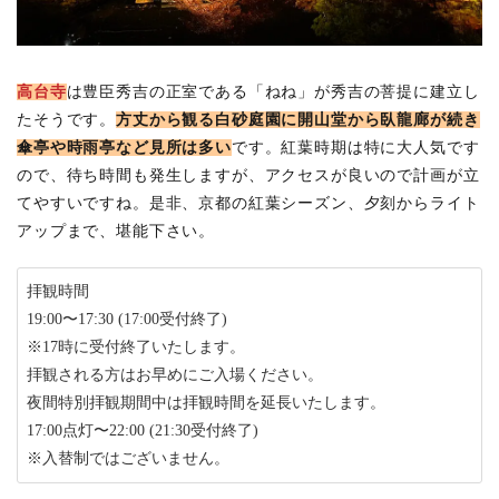
高台寺
は豊臣秀吉の正室である「ねね」が秀吉の菩提に建立し
たそうです。
方丈から観る白砂庭園に開山堂から臥龍廊が続き
傘亭や時雨亭など見所は多い
です。紅葉時期は特に大人気です
ので、待ち時間も発生しますが、アクセスが良いので計画が立
てやすいですね。是非、京都の紅葉シーズン、夕刻からライト
アップまで、堪能下さい。
拝観時間
19:00〜17:30 (17:00受付終了)
※17時に受付終了いたします。
拝観される方はお早めにご入場ください。
夜間特別拝観期間中は拝観時間を延長いたします。
17:00点灯〜22:00 (21:30受付終了)
※入替制ではございません。