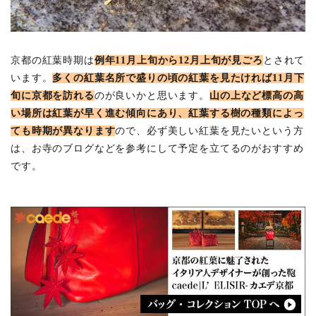
じ)
3.5
北野
天満
京都の紅葉時期は
例年11月上旬から12月上旬が見ごろ
とされて
宮
います。
多くの紅葉名所で盛りの頃の紅葉を見たければ11月下
(きた
旬に京都を訪れる
のが良いかと思います。
山の上など標高の高
のて
んま
い場所は紅葉が早く進む傾向にあり、紅葉する樹の種類によっ
んぐ
ても時期が異なります
ので、必ず美しい紅葉を見たいという方
う)
は、お寺のブログなどを参考にして予定を立てるのがおすすめ
3.6
です。
御寺
泉涌
寺
(みて
ら せ
んに
ゅう
じ)
3.7
常寂
光