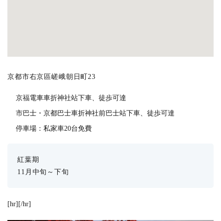
京都市右京區嵯峨朝日町23
京福電車車折神社站下車、徒歩可達
市巴士・京都巴士車折神社前巴士站下車、徒歩可達
停車場：私家車20台免費
紅葉期
11月中旬～下旬
[hr][/hr]