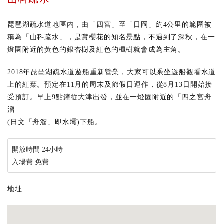
琵琶湖疏水道地區内，由「四宮」至「日岡」約4公里的範圍被
稱為「山科疏水」，是賞櫻花的知名景點，不過到了深秋，在一
燈園附近的黃色的銀杏樹及紅色的楓樹就會成為主角。
2018年琵琶湖疏水道遊船重新營業，大家可以乘坐遊船觀看水道
上的紅葉。預定在11月的周末及節假日運作，從8月13日開始接
受預訂。早上9點鐘從大津出發，並在一燈園附近的「四之宮舟
溜
(日文「舟溜」即水壩)下船。
開放時間 24小時
入場費 免費
地址