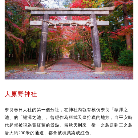
大原野神社
奈良春日大社的第一個分社，在神社內就有模仿奈良「猿澤之
池」的「鯉澤之池」。曾經作為桓武天皇狩獵的地方，自平安時
代起就被視為賞紅葉的景點。當秋天到來，從一之鳥居到三之鳥
居大約200米的通道，都會被楓葉染成紅色。