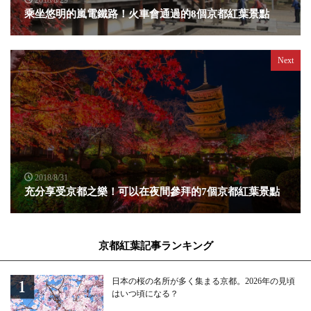
2018/8/29
乘坐悠明的嵐電鐵路！火車會通過的8個京都紅葉景點
Next
2018/8/31
充分享受京都之樂！可以在夜間參拜的7個京都紅葉景點
京都紅葉記事ランキング
日本の桜の名所が多く集まる京都。2026年の見頃
はいつ頃になる？