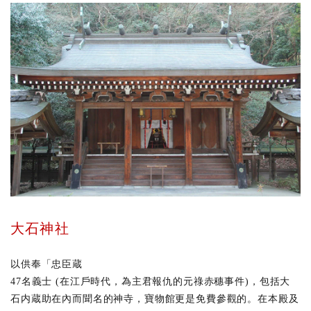
大石神社
以供奉「忠臣蔵
47名義士 (在江戶時代，為主君報仇的元祿赤穗事件)，包括大
石内蔵助在內而聞名的神寺，寶物館更是免費參觀的。在本殿及