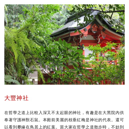
大豐神社
在哲學之道上比較入深又不太起眼的神社，有趣是在大黑院內供
奉著守護神獸石鼠。本殿前美麗的枝垂紅梅是神社的代表。還可
以看到​攀緣在鳥居上的紅葉。當大家在哲學之道散步時，不妨到