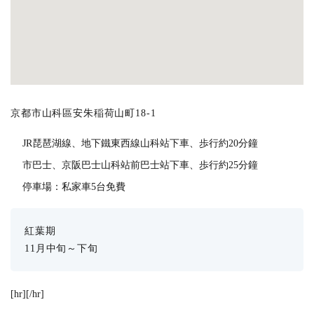
京都市山科區安朱稲荷山町18-1
JR琵琶湖線、地下鐵東西線山科站下車、歩行約20分鐘
市巴士、京阪巴士山科站前巴士站下車、歩行約25分鐘
停車場：私家車5台免費
紅葉期
11月中旬～下旬
[hr][/hr]