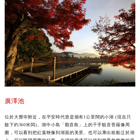
廣澤池
位於大覺寺附近，在平安時代曾是個有1公里闊的小湖 (現在只
餘下約360米闆)。湖中小島「觀音島」上的千手観音菩薩像周
圍，可以看到把紅葉映像到湖面的美景。也可以乘出租船泛於湖