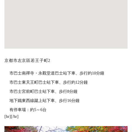
京都市左京區若王子町2
市巴士南禪寺・永觀堂道巴士站下車、歩行約10分鐘
市巴士東天王町巴士站下車、歩行約12分鐘
市巴士宮前町巴士站下車、歩行8分鐘
地下鐵東西線蹴上站下車、歩行16分鐘
有停車場：約5～6台
[hr][/hr]