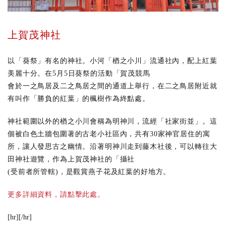
上賀茂神社
以「葵祭」有名的神社。小河「楢之小川」流通社內，配上紅葉
美麗十分。在5月5日葵祭的活動「賀茂競馬
會於一之鳥居及二之鳥居之間的通道上舉行，在二之鳥居附近就
有叫作「勝負的紅葉」的楓樹作為終點處。
神社範圍以外的楢之小川會稱為明神川，流經「社家街並」。這
個被白色土牆包圍著的古老小社區內，共有30家神官居住的寓
所，讓人發思古之幽情。沿著明神川走到藤木社後，可以轉往大
田神社遊覽，作為上賀茂神社的「攝社
(受前者所管轄)，是觀賞燕子花及紅葉的好地方。
更多詳細資料，請點擊此處。
[hr][/hr]