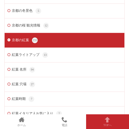
京都の冬景色
5
京都の桜 観光情報
12
京都の紅葉
233
紅葉ライトアップ
13
紅葉 名所
94
紅葉 穴場
27
紅葉時期
7
紅葉イタリア人お気に入り
7
ホーム
電話
TOPへ
紅葉おすすめコース
13