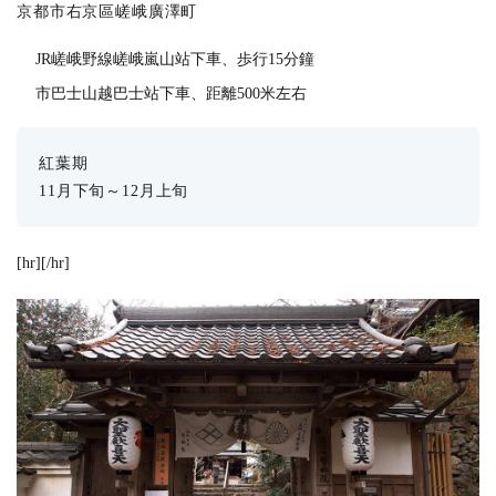
京都市右京區嵯峨廣澤町
JR嵯峨野線嵯峨嵐山站下車、歩行15分鐘
市巴士山越巴士站下車、距離500米左右
紅葉期
11月下旬～12月上旬
[hr][/hr]