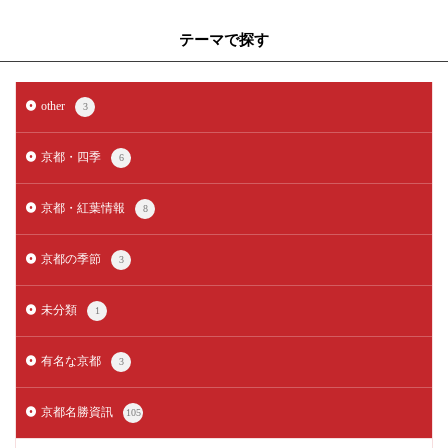
テーマで探す
other
3
京都・四季
6
京都・紅葉情報
8
京都の季節
3
未分類
1
有名な京都
3
京都名勝資訊
105