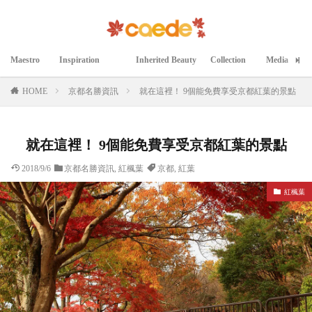
Maestro
Inspiration
Inherited Beauty
Collection
Media
マエストロ
インスピレーション
継承された美
コレクション
メディア掲載
HOME
京都名勝資訊
就在這裡！ 9個能免費享受京都紅葉的景點
就在這裡！ 9個能免費享受京都紅葉的景點
2018/9/6
京都名勝資訊
,
紅楓葉
京都
,
紅葉
紅楓葉