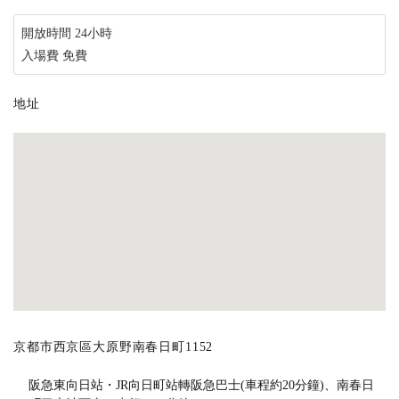
開放時間 24小時
入場費 免費
地址
京都市西京區大原野南春日町1152
阪急東向日站・JR向日町站轉阪急巴士(車程約20分鐘)、南春日