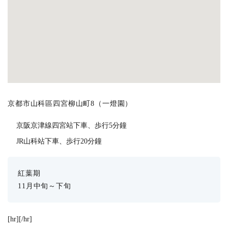
京都市山科區四宮柳山町8（一燈園）
京阪京津線四宮站下車、歩行5分鐘
JR山科站下車、歩行20分鐘
紅葉期
11月中旬～下旬
[hr][/hr]