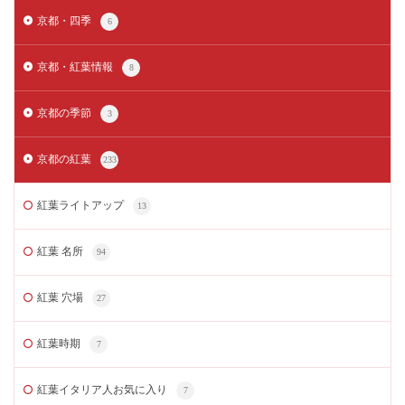
京都・四季
6
京都・紅葉情報
8
京都の季節
3
京都の紅葉
233
紅葉ライトアップ
13
紅葉 名所
94
紅葉 穴場
27
紅葉時期
7
紅葉イタリア人お気に入り
7