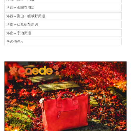
洛西＝金閣寺周辺
洛西＝嵐山・嵯峨野周辺
洛南＝伏見稲荷周辺
洛南＝宇治周辺
その他色々