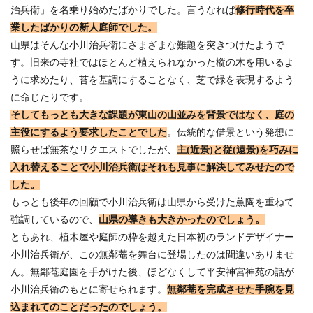
治兵衛」を名乗り始めたばかりでした。言うなれば
修行時代を卒
業したばかりの新人庭師でした。
山県はそんな小川治兵衛にさまざまな難題を突きつけたようで
す。旧来の寺社ではほとんど植えられなかった樅の木を用いるよ
うに求めたり、苔を基調にすることなく、芝で緑を表現するよう
に命じたりです。
そしてもっとも大きな課題が東山の山並みを背景ではなく、庭の
主役にするよう要求したことでした
。伝統的な借景という発想に
照らせば無茶なリクエストでしたが、
主(近景)と従(遠景)を巧みに
入れ替えることで小川治兵衛はそれも見事に解決してみせたので
した。
もっとも後年の回顧で小川治兵衛は山県から受けた薫陶を重ねて
強調しているので、
山県の導きも大きかったのでしょう。
ともあれ、植木屋や庭師の枠を越えた日本初のランドデザイナー
小川治兵衛が、この無鄰菴を舞台に登場したのは間違いありませ
ん。無鄰菴庭園を手がけた後、ほどなくして平安神宮神苑の話が
小川治兵衛のもとに寄せられます。
無鄰菴を完成させた手腕を見
込まれてのことだったのでしょう。