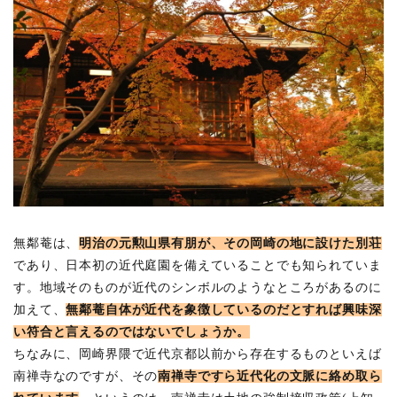
4
[疏
水
の
水
が
塀
を
乗
り
越
え
る]
無鄰菴は、
明治の元勲山県有朋が、その岡崎の地に設けた別荘
であり、日本初の近代庭園を備えていることでも知られていま
す。地域そのものが近代のシンボルのようなところがあるのに
加えて、
無鄰菴自体が近代を象徴しているのだとすれば興味深
い符合と言えるのではないでしょうか。
ちなみに、岡崎界隈で近代京都以前から存在するものといえば
南禅寺なのですが、その
南禅寺ですら近代化の文脈に絡め取ら