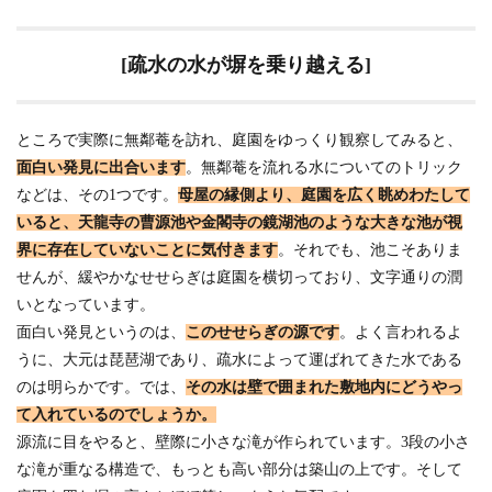
[疏水の水が塀を乗り越える]
ところで実際に無鄰菴を訪れ、庭園をゆっくり観察してみると、
面白い発見に出合います
。無鄰菴を流れる水についてのトリック
などは、その1つです。
母屋の縁側より、庭園を広く眺めわたして
いると、天龍寺の曹源池や金閣寺の鏡湖池のような大きな池が視
界に存在していないことに気付きます
。それでも、池こそありま
せんが、緩やかなせせらぎは庭園を横切っており、文字通りの潤
いとなっています。
面白い発見というのは、
このせせらぎの源です
。よく言われるよ
うに、大元は琵琶湖であり、疏水によって運ばれてきた水である
のは明らかです。では、
その水は壁で囲まれた敷地内にどうやっ
て入れているのでしょうか。
源流に目をやると、壁際に小さな滝が作られています。3段の小さ
な滝が重なる構造で、もっとも高い部分は築山の上です。そして