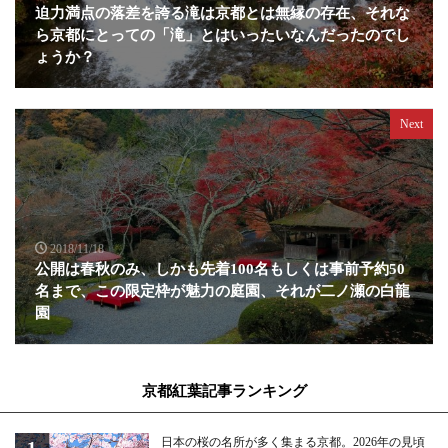
迫力満点の落差を誇る滝は京都とは無縁の存在、それな
ら京都にとっての「滝」とはいったいなんだったのでし
ょうか？
Next
2018/11/18
公開は春秋のみ、しかも先着100名もしくは事前予約50
名まで、この限定枠が魅力の庭園、それが二ノ瀬の白龍
園
京都紅葉記事ランキング
日本の桜の名所が多く集まる京都。2026年の見頃