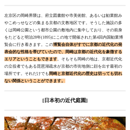
代
京
都]
左京区の岡崎界隈は、府立図書館や市美術館、あるいは勧業館み
やこめっせなどの集まる京都の文教地区です。そうした施設の多
2
くは岡崎公園という都市公園の敷地内に集中しており、その前身
[日
本
をたどると明治28年(1895)にこの地で開催された第4回内国勧業博
初
覧会に行き着きます。この
博覧会自体がすでに京都の近代化の発
の
近
表会的な性格を帯びていたので、岡崎は京都の近代化を象徴する
代
エリアということもできます
。そもそも岡崎の地は、京都近代化
庭
の立役者でもある琵琶湖疏水が京都の市街地側に顔を出す最初の
園]
場所です。それだけでも
岡崎と京都近代化の歴史は切っても切れ
3
ない関係ということができます。
[山
県
有
朋
[日本初の近代庭園]
と
小
川
治
兵
衛]