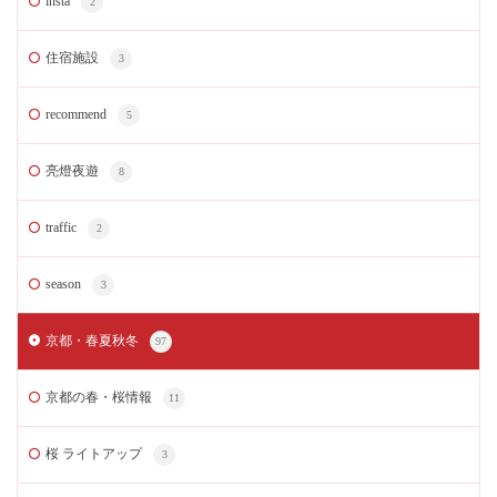
insta
2
住宿施設
3
recommend
5
亮燈夜遊
8
traffic
2
season
3
京都・春夏秋冬
97
京都の春・桜情報
11
桜 ライトアップ
3