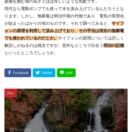
庭園を囲む塀の高さとほぼ等しいような気配です。
現代なら電動ポンプでも使って水を汲み上げているんだろうとな
ります。しかし、無鄰菴は明治中期の代物であり、電気の実用化
が始まったばかりの頃のものです。それで調べてみると、
サイフ
ォンの原理を利用して汲み上げており、その手法は現在の無鄰菴
でも使われているのだとか。
サイフォンの原理については詳しく
解説しかねるのは残念ですが、意外なところで出合う
明治の記憶
といったところでしょうか。
Prev
2018/11/18