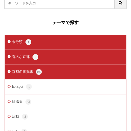
テーマで探す
未分類
1
有名な京都
3
京都名勝資訊
105
hot spot
1
紅楓葉
43
活動
11