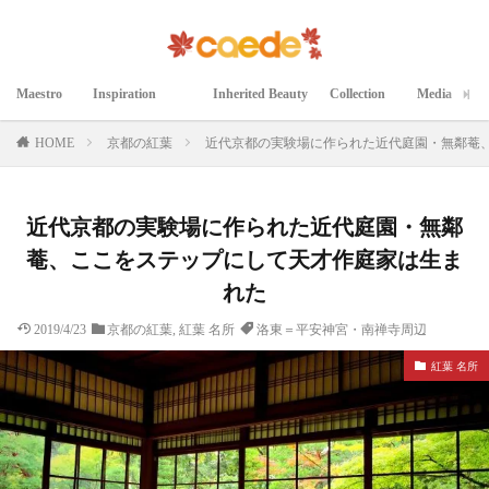
Maestro
Inspiration
Inherited Beauty
Collection
Media
マエストロ
インスピレーション
継承された美
コレクション
メディア掲載
HOME
京都の紅葉
近代京都の実験場に作られた近代庭園・無鄰菴
近代京都の実験場に作られた近代庭園・無鄰
菴、ここをステップにして天才作庭家は生ま
れた
2019/4/23
京都の紅葉
,
紅葉 名所
洛東＝平安神宮・南禅寺周辺
紅葉 名所