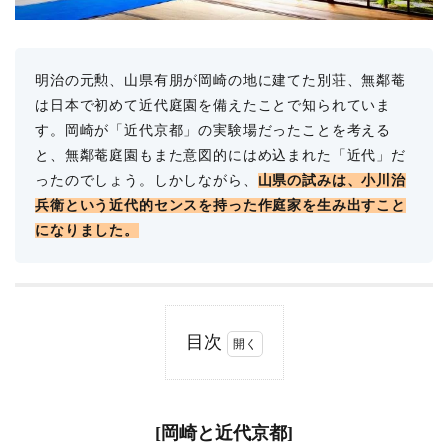
明治の元勲、山県有朋が岡崎の地に建てた別荘、無鄰菴
は日本で初めて近代庭園を備えたことで知られていま
す。岡崎が「近代京都」の実験場だったことを考える
と、無鄰菴庭園もまた意図的にはめ込まれた「近代」だ
ったのでしょう。しかしながら、
山県の試みは、小川治
兵衛という近代的センスを持った作庭家を生み出すこと
になりました。
目次
1
[岡
崎
と
[岡崎と近代京都]
近