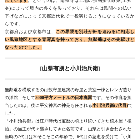
れています
。というのは、南禅寺は土地の強制接収政策(上知
令)によって境内の多くを失っており、それらは民間への払い
下げなどによって京都近代化で一役演じるようになっているか
らです。
京都府および京都市は、
この界隈を別荘が軒を連ねるに相応し
い風致地区とする青写真を持っており、無鄰菴はその先駆けと
なったのでした。
[山県有朋と小川治兵衛]
無鄰菴を構成するのは数寄屋建築の母屋と茶室一棟とレンガ造り
の洋館、そして
3000平方メートルの日本庭園
です。その作庭を担
当したのは、後に平安神宮の神苑も任される
小川治兵衛(7代目)
で
した。
「小川治兵衛」は江戸時代は宝暦の頃より続いてきた植木屋「植
治」の当主が代々継承してきた名前です。山県と引き合わされた
当時の7代目は30そこそこの年齢で、6代目の急逝を受けて「小川