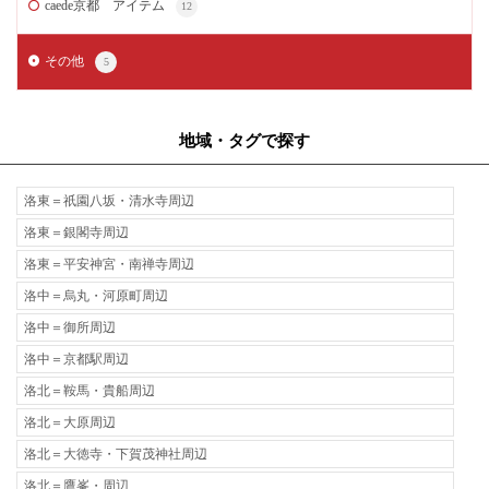
caede京都 アイテム
12
その他
5
地域・タグで探す
洛東＝祇園八坂・清水寺周辺
洛東＝銀閣寺周辺
洛東＝平安神宮・南禅寺周辺
洛中＝烏丸・河原町周辺
洛中＝御所周辺
洛中＝京都駅周辺
洛北＝鞍馬・貴船周辺
洛北＝大原周辺
洛北＝大徳寺・下賀茂神社周辺
洛北＝鷹峯・周辺