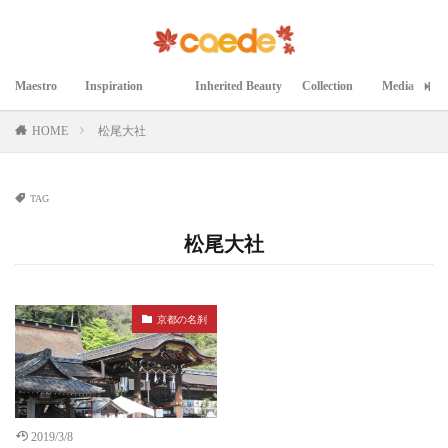
Maestro
Inspiration
Inherited Beauty
Collection
Media
マエストロ
インスピレーション
継承された美
コレクション
メディア掲載
HOME
松尾大社
TAG
松尾大社
京都の名刹
2019/3/8