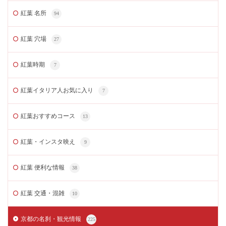
紅葉 名所
94
紅葉 穴場
27
紅葉時期
7
紅葉イタリア人お気に入り
7
紅葉おすすめコース
13
紅葉・インスタ映え
9
紅葉 便利な情報
38
紅葉 交通・混雑
10
京都の名刹・観光情報
225