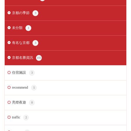
京都の季節
3
未分類
1
有名な京都
3
京都名勝資訊
105
住宿施設
3
recommend
5
亮燈夜遊
8
traffic
2