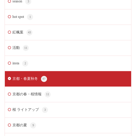
season
3
hot spot
1
紅楓葉
43
活動
11
insta
2
京都・春夏秋冬
97
京都の春・桜情報
11
桜 ライトアップ
3
京都の夏
9