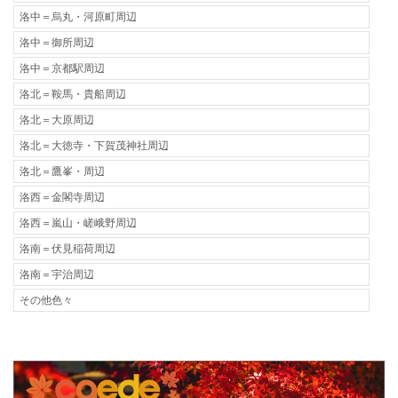
洛中＝烏丸・河原町周辺
洛中＝御所周辺
洛中＝京都駅周辺
洛北＝鞍馬・貴船周辺
洛北＝大原周辺
洛北＝大徳寺・下賀茂神社周辺
洛北＝鷹峯・周辺
洛西＝金閣寺周辺
洛西＝嵐山・嵯峨野周辺
洛南＝伏見稲荷周辺
洛南＝宇治周辺
その他色々