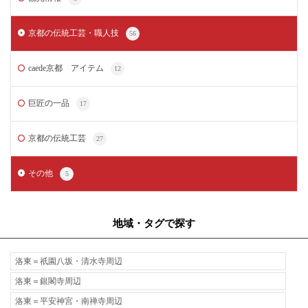
京都の伝統工芸・職人技
56
caede京都 アイテム
12
巨匠の一品
17
京都の伝統工芸
27
その他
5
地域・タグで探す
洛東＝祇園八坂・清水寺周辺
洛東＝銀閣寺周辺
洛東＝平安神宮・南禅寺周辺