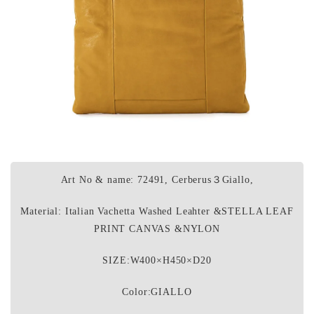
Art No & name: 72491, Cerberus３Giallo,
Material: Italian Vachetta Washed Leahter &STELLA LEAF
PRINT CANVAS &NYLON
SIZE:W400×H450×D20
Color:GIALLO