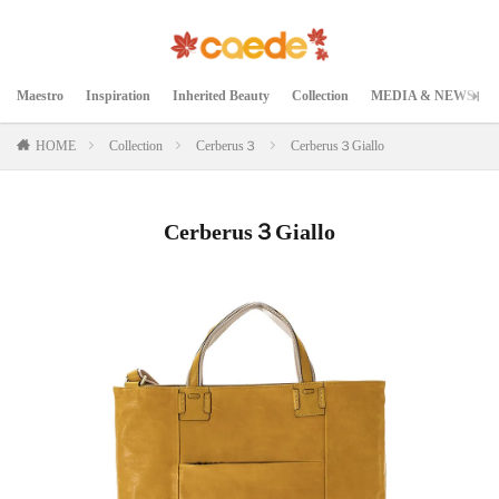
Maestro
Inspiration
Inherited Beauty
Collection
MEDIA & NEWS
HOME
Collection
Cerberus３
Cerberus３Giallo
Cerberus３Giallo