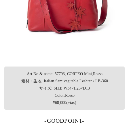
Art No & name: 57793, CORTEO Mini,Rosso
素材・生地: Italian Semivegitable Leahter / LE-360
サイズ: SIZE:W34×H25×D13
Color:Rosso
¥68,000(+tax)
-GOODPOINT-