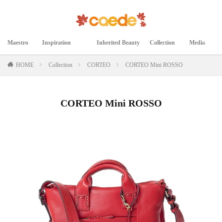
Maestro
Inspiration
Inherited Beauty
Collection
Media
マエストロ
インスピレーション
継承された美
コレクション
メディア掲載
HOME
Collection
CORTEO
CORTEO Mini ROSSO
CORTEO Mini ROSSO