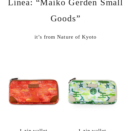
Linea: “Maiko Gerden Small
Goods”
it’s from Nature of Kyoto
L zip wallet
L zip wallet