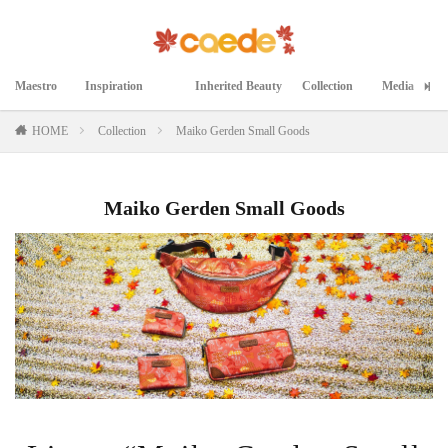
Maestro
Inspiration
Inherited Beauty
Collection
Media
マエストロ
インスピレーション
継承された美
コレクション
メディア掲載
HOME
Collection
Maiko Gerden Small Goods
Maiko Gerden Small Goods