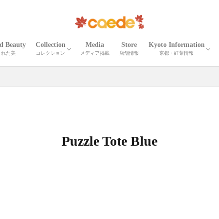
ed Beauty
Collection
Media
Store
Kyoto Information
された美
コレクション
メディア掲載
店舗情報
京都・紅葉情報
CORTEO
ETNA
Madeira
Iris
Palma
Shrink Madeira
Shrink Cube
Cardona
ELLISSE
Shrink Zima
Zima
Recicli ZIMA
Zima leather goods
Prima Bolta
CORTEO MICHELA
Numero
Serena
Wrinkle Serena
Cerberus３
Wrinkle CERBERUS 3
Camouflage Cerberus 3
Adria Misto Cerberus 3
Twill Nylon Misto Cerberus 3
Stella Misto Cerberus
Stella Misto Ruck
Stella Misto Flap
Misto
Miranda
Miranda Ruck
Stella Reversible
Stella Ruck
Maiko Puzzle
Milano Canvas
OTHER
京都の紅葉
京都・春夏秋冬
京都の名刹・観光情
京都の伝統工芸・職
Puzzle Tote Blue