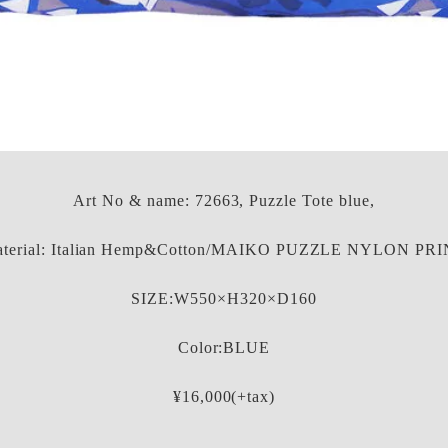
Art No & name: 72663, Puzzle Tote blue,
terial: Italian Hemp&Cotton/MAIKO PUZZLE NYLON PR
SIZE:W550×H320×D160
Color:BLUE
¥16,000(+tax)