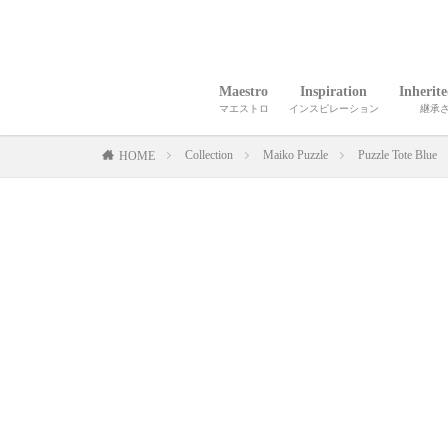
Maestro
Inspiration
Inherit
マエストロ
インスピレーション
継承
Collection
Maiko Puzzle
Puzzle Tote Blue
HOME