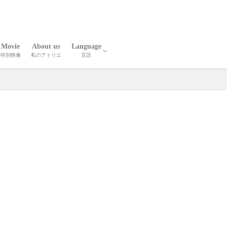
Movie
About us
Language
特別映像
私のアトリエ
言語
報
人技
英語
中国語