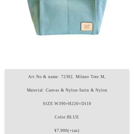
Art No & name: 72392, Milano Tote M,
Material: Canvas & Nylon-Satin & Nylon
SIZE:W390×H220×D110
Color:BLUE
¥7,900(+tax)