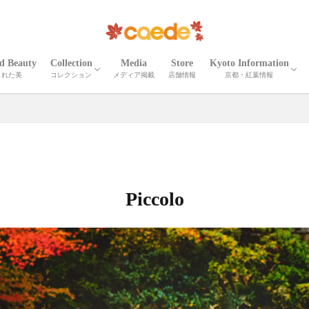
ed Beauty
Collection
Media
Store
Kyoto Information
された美
コレクション
メディア掲載
店舗情報
京都・紅葉情報
CORTEO
ETNA
Madeira
Iris
Palma
Shrink Madeira
Shrink Cube
Cardona
ELLISSE
Shrink Zima
Zima
Recicli ZIMA
Zima leather goods
Prima Bolta
CORTEO MICHELA
Numero
Serena
Wrinkle Serena
Cerberus３
Wrinkle CERBERUS 3
Camouflage Cerberus 3
Adria Misto Cerberus 3
Twill Nylon Misto Cerberus 3
Stella Misto Cerberus
Stella Misto Ruck
Stella Misto Flap
Misto
Miranda
Miranda Ruck
Stella Reversible
Stella Ruck
Maiko Puzzle
Milano Canvas
OTHER
京都の紅葉
京都・春夏秋冬
京都の名刹・観光情
京都の伝統工芸・職
Piccolo