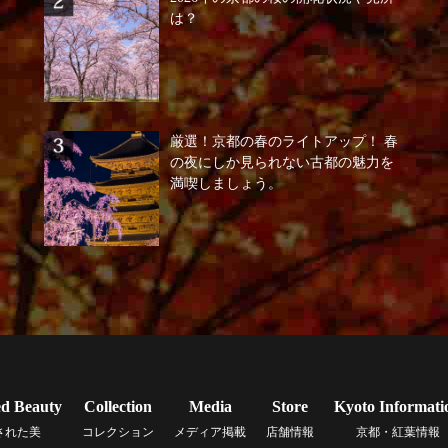
は？
厳選！京都の春のライトアップ！ 春
の夜にしか見られない古都の魅力を
満喫しましょう。
ed Beauty
Collection
Media
Store
Kyoto Informati
された美
コレクション
メディア掲載
店舗情報
京都・紅葉情報