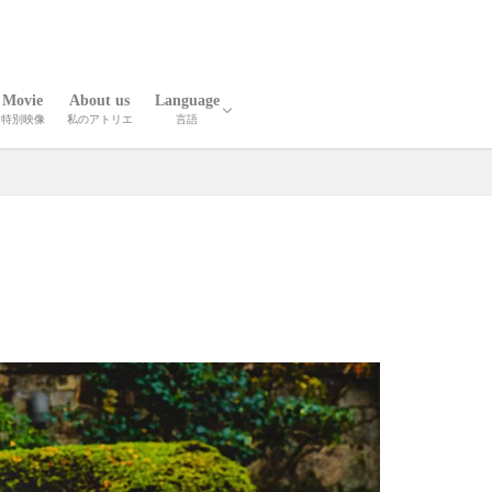
Movie
About us
Language
特別映像
私のアトリエ
言語
報
人技
英語
中国語