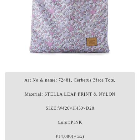
Art No & name: 72481, Cerberus 3face Tote,
Material: STELLA LEAF PRINT & NYLON
SIZE:W420×H450×D20
Color:PINK
¥14,000(+tax)