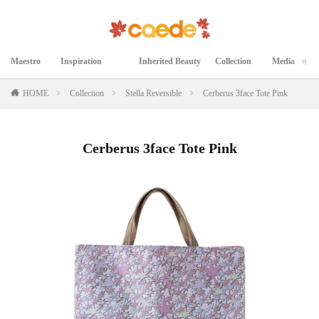
Maestro
Inspiration
Inherited Beauty
Collection
Media
マエストロ
インスピレーション
継承された美
コレクション
メディア掲載
HOME
Collection
Stella Reversible
Cerberus 3face Tote Pink
Cerberus 3face Tote Pink