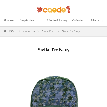
Maestro
Inspiration
Inherited Beauty
Collection
Media
マエストロ
インスピレーション
継承された美
コレクション
メディア掲載
HOME
Collection
Stella Ruck
Stella Tre Navy
Stella Tre Navy