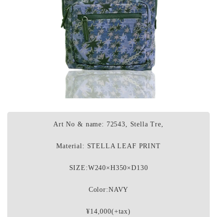
Art No & name: 72543, Stella Tre,
Material: STELLA LEAF PRINT
SIZE:W240×H350×D130
Color:NAVY
¥14,000(+tax)