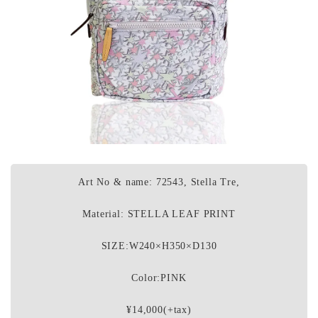
Art No & name: 72543, Stella Tre,
Material: STELLA LEAF PRINT
SIZE:W240×H350×D130
Color:PINK
¥14,000(+tax)