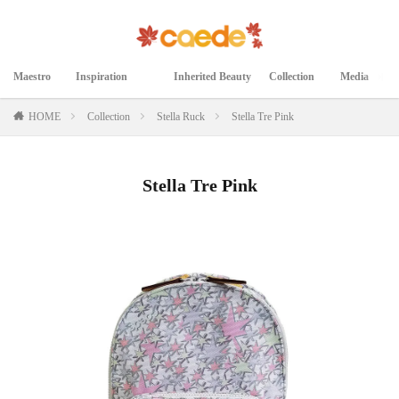
Maestro
Inspiration
Inherited Beauty
Collection
Media
マエストロ
インスピレーション
継承された美
コレクション
メディア掲載
HOME
Collection
Stella Ruck
Stella Tre Pink
Stella Tre Pink