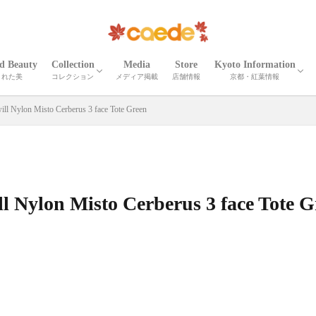
ed Beauty
Collection
Media
Store
Kyoto Information
された美
コレクション
メディア掲載
店舗情報
京都・紅葉情報
CORTEO
ETNA
Madeira
Iris
Palma
Shrink Madeira
Shrink Cube
Cardona
ELLISSE
Shrink Zima
Zima
Recicli ZIMA
Zima leather goods
Prima Bolta
CORTEO MICHELA
Numero
Serena
Wrinkle Serena
Cerberus３
Wrinkle CERBERUS 3
Camouflage Cerberus 3
Adria Misto Cerberus 3
Twill Nylon Misto Cerberus 3
Stella Misto Cerberus
Stella Misto Ruck
Stella Misto Flap
Misto
Miranda
Miranda Ruck
Stella Reversible
Stella Ruck
Maiko Puzzle
Milano Canvas
OTHER
京都の紅葉
京都・春夏秋冬
京都の名刹・観光情
京都の伝統工芸・職
ill Nylon Misto Cerberus 3 face Tote Green
ll Nylon Misto Cerberus 3 face Tote G