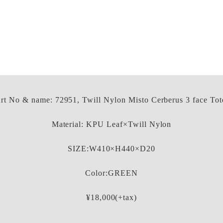
rt No & name: 72951, Twill Nylon Misto Cerberus 3 face Tot
Material: KPU Leaf×Twill Nylon
SIZE:W410×H440×D20
Color:GREEN
¥18,000(+tax)