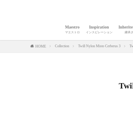
Maestro
Inspiration
Inherit
マエストロ
インスピレーション
継承
Collection
Twill Nylon Misto Cerberus 3
Tw
HOME
Twi