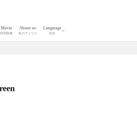
Movie
About us
Language
特別映像
私のアトリエ
言語
報
人技
英語
中国語
reen