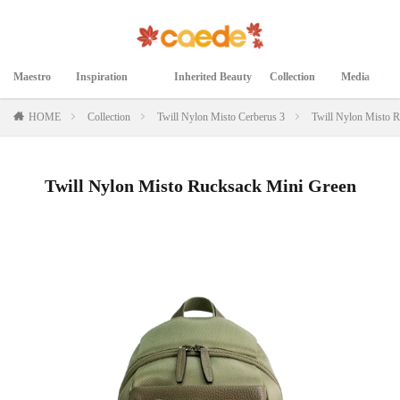
Maestro
Inspiration
Inherited Beauty
Collection
Media
マエストロ
インスピレーション
継承された美
コレクション
メディア掲載
HOME
Collection
Twill Nylon Misto Cerberus 3
Twill Nylon Misto 
Twill Nylon Misto Rucksack Mini Green