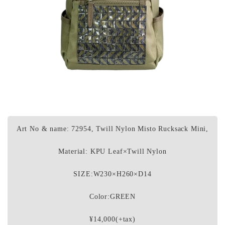
Art No & name: 72954, Twill Nylon Misto Rucksack Mini,
Material: KPU Leaf×Twill Nylon
SIZE:W230×H260×D14
Color:GREEN
¥14,000(+tax)