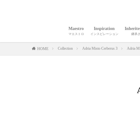
Maestro
Inspiration
Inherit
マエストロ
インスピレーション
継承
Collection
Adria Misto Cerberus 3
Adria Mi
HOME