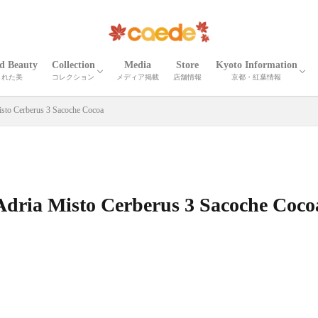
ed Beauty
Collection
Media
Store
Kyoto Information
された美
コレクション
メディア掲載
店舗情報
京都・紅葉情報
CORTEO
ETNA
Madeira
Iris
Palma
Shrink Madeira
Shrink Cube
Cardona
ELLISSE
Shrink Zima
Zima
Recicli ZIMA
Zima leather goods
Prima Bolta
CORTEO MICHELA
Numero
Serena
Wrinkle Serena
Cerberus３
Wrinkle CERBERUS 3
Camouflage Cerberus 3
Adria Misto Cerberus 3
Twill Nylon Misto Cerberus 3
Stella Misto Cerberus
Stella Misto Ruck
Stella Misto Flap
Misto
Miranda
Miranda Ruck
Stella Reversible
Stella Ruck
Maiko Puzzle
Milano Canvas
OTHER
京都の紅葉
京都・春夏秋冬
京都の名刹・観光情
京都の伝統工芸・職
sto Cerberus 3 Sacoche Cocoa
Adria Misto Cerberus 3 Sacoche Coco