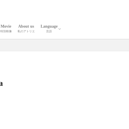
Movie
About us
Language
特別映像
私のアトリエ
言語
報
人技
英語
中国語
a