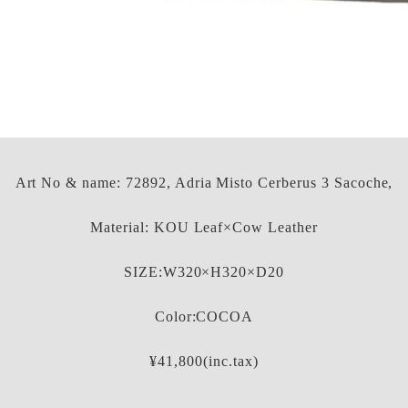
Art No & name: 72892, Adria Misto Cerberus 3 Sacoche,
Material: KOU Leaf×Cow Leather
SIZE:W320×H320×D20
Color:COCOA
¥41,800(inc.tax)