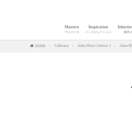
Maestro
Inspiration
Inherit
マエストロ
インスピレーション
継承
Collection
Adria Misto Cerberus 3
Adria M
HOME