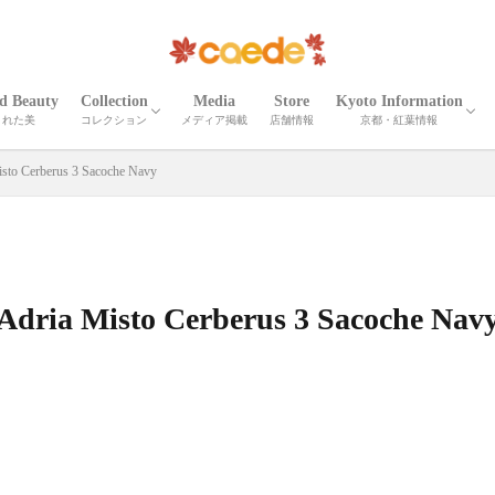
ed Beauty
Collection
Media
Store
Kyoto Information
された美
コレクション
メディア掲載
店舗情報
京都・紅葉情報
CORTEO
ETNA
Madeira
Iris
Palma
Shrink Madeira
Shrink Cube
Cardona
ELLISSE
Shrink Zima
Zima
Recicli ZIMA
Zima leather goods
Prima Bolta
CORTEO MICHELA
Numero
Serena
Wrinkle Serena
Cerberus３
Wrinkle CERBERUS 3
Camouflage Cerberus 3
Adria Misto Cerberus 3
Twill Nylon Misto Cerberus 3
Stella Misto Cerberus
Stella Misto Ruck
Stella Misto Flap
Misto
Miranda
Miranda Ruck
Stella Reversible
Stella Ruck
Maiko Puzzle
Milano Canvas
OTHER
京都の紅葉
京都・春夏秋冬
京都の名刹・観光情
京都の伝統工芸・職
isto Cerberus 3 Sacoche Navy
Adria Misto Cerberus 3 Sacoche Nav