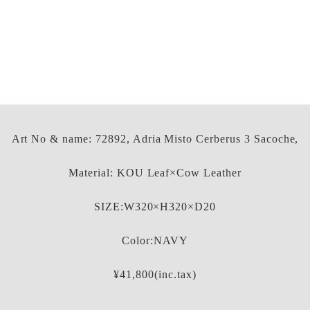
Art No & name: 72892, Adria Misto Cerberus 3 Sacoche,
Material: KOU Leaf×Cow Leather
SIZE:W320×H320×D20
Color:NAVY
¥41,800(inc.tax)