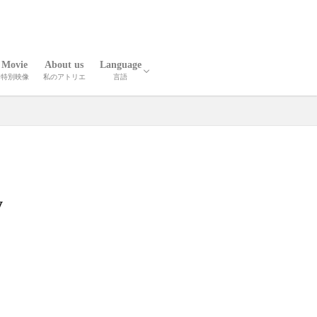
Movie
About us
Language
特別映像
私のアトリエ
言語
報
人技
英語
中国語
y