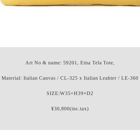
Art No & name: 59201, Etna Tela Tote,
Material: Italian Canvas / CL-325 x Italian Leahter / LE-360
SIZE:W35×H39×D2
¥30,800(inc.tax)