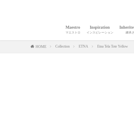
Maestro
Inspiration
Inherit
マエストロ
インスピレーション
継承
Collection
ETNA
Etna Tela Tote Yellow
HOME