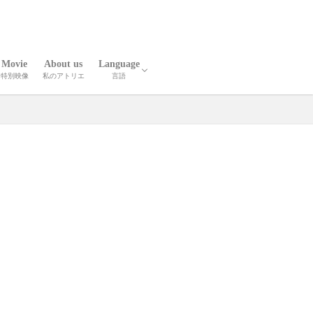
Movie
About us
Language
特別映像
私のアトリエ
言語
報
人技
英語
中国語