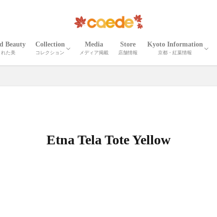
ed Beauty
Collection
Media
Store
Kyoto Information
された美
コレクション
メディア掲載
店舗情報
京都・紅葉情報
CORTEO
ETNA
Madeira
Iris
Palma
Shrink Madeira
Shrink Cube
Cardona
ELLISSE
Shrink Zima
Zima
Recicli ZIMA
Zima leather goods
Prima Bolta
CORTEO MICHELA
Numero
Serena
Wrinkle Serena
Cerberus３
Wrinkle CERBERUS 3
Camouflage Cerberus 3
Adria Misto Cerberus 3
Twill Nylon Misto Cerberus 3
Stella Misto Cerberus
Stella Misto Ruck
Stella Misto Flap
Misto
Miranda
Miranda Ruck
Stella Reversible
Stella Ruck
Maiko Puzzle
Milano Canvas
OTHER
京都の紅葉
京都・春夏秋冬
京都の名刹・観光情
京都の伝統工芸・職
Etna Tela Tote Yellow