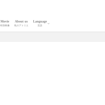
Movie
About us
Language
特別映像
私のアトリエ
言語
報
人技
英語
中国語