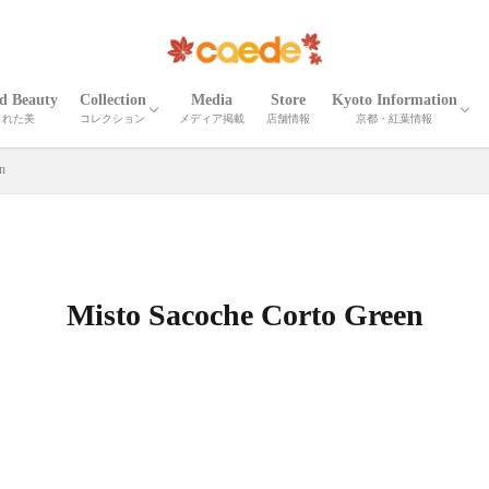
ed Beauty
Collection
Media
Store
Kyoto Information
された美
コレクション
メディア掲載
店舗情報
京都・紅葉情報
CORTEO
ETNA
Madeira
Iris
Palma
Shrink Madeira
Shrink Cube
Cardona
ELLISSE
Shrink Zima
Zima
Recicli ZIMA
Zima leather goods
Prima Bolta
CORTEO MICHELA
Numero
Serena
Wrinkle Serena
Cerberus３
Wrinkle CERBERUS 3
Camouflage Cerberus 3
Adria Misto Cerberus 3
Twill Nylon Misto Cerberus 3
Stella Misto Cerberus
Stella Misto Ruck
Stella Misto Flap
Misto
Miranda
Miranda Ruck
Stella Reversible
Stella Ruck
Maiko Puzzle
Milano Canvas
OTHER
京都の紅葉
京都・春夏秋冬
京都の名刹・観光情
京都の伝統工芸・職
n
Misto Sacoche Corto Green