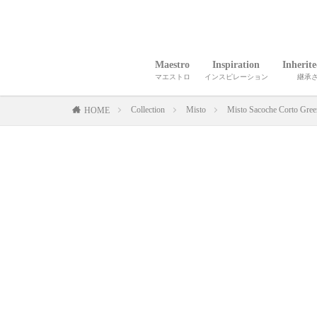
Maestro
Inspiration
Inherit
マエストロ
インスピレーション
継承
Collection
Misto
Misto Sacoche Corto Gree
HOME