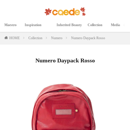
Maestro
Inspiration
Inherited Beauty
Collection
Media
マエストロ
インスピレーション
継承された美
コレクション
メディア掲載
HOME
Collection
Numero
Numero Daypack Rosso
Numero Daypack Rosso