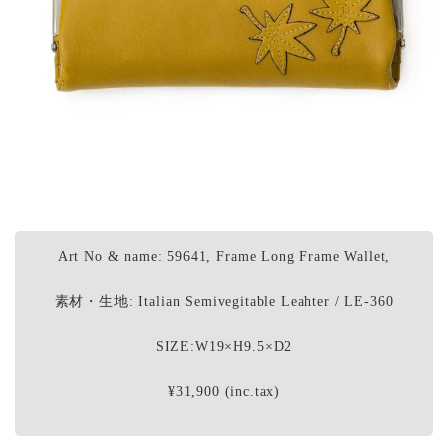
Art No & name: 59641, Frame Long Frame Wallet,
素材・生地: Italian Semivegitable Leahter / LE-360
SIZE:W19×H9.5×D2
¥31,900 (inc.tax)