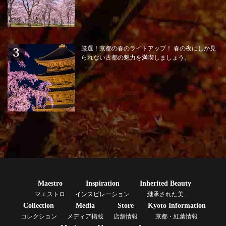
厳選！京都の春のライトアップ！ 春の夜にしか見
られない古都の魅力を満喫しましょう。
Maestro
Inspiration
Inherited Beauty
マエストロ
インスピレーション
継承された美
Collection
Media
Store
Kyoto Information
コレクション
メディア掲載
店舗情報
京都・紅葉情報