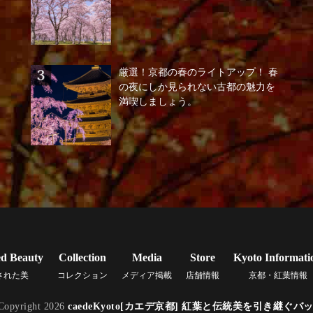
厳選！京都の春のライトアップ！ 春
の夜にしか見られない古都の魅力を
満喫しましょう。
ed Beauty
Collection
Media
Store
Kyoto Informati
された美
コレクション
メディア掲載
店舗情報
京都・紅葉情報
Copyright 2026
caedeKyoto[カエデ京都] 紅葉と伝統美を引き継ぐバ