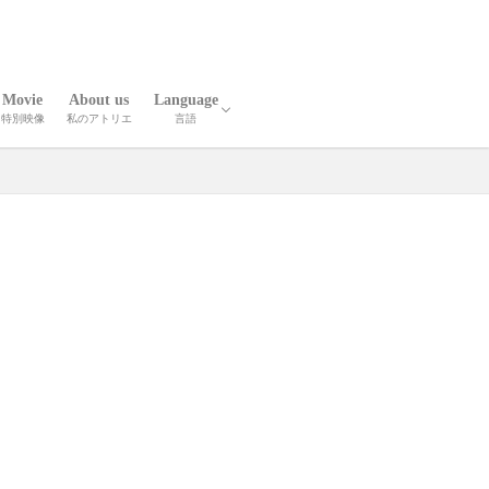
Movie
About us
Language
特別映像
私のアトリエ
言語
報
人技
英語
中国語