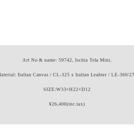
Art No & name: 59742, Ischia Tela Mini,
aterial: Italian Canvas / CL-325 x Italian Leahter / LE-360/2
SIZE:W33×H22×D12
¥26,400(inc.tax)