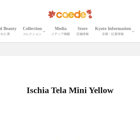
ed Beauty
Collection
Media
Store
Kyoto Information
された美
コレクション
メディア掲載
店舗情報
京都・紅葉情報
CORTEO
ETNA
Madeira
Iris
Palma
Shrink Madeira
Shrink Cube
Cardona
ELLISSE
Shrink Zima
Zima
Recicli ZIMA
Zima leather goods
Prima Bolta
CORTEO MICHELA
Numero
Serena
Wrinkle Serena
Cerberus３
Wrinkle CERBERUS 3
Camouflage Cerberus 3
Adria Misto Cerberus 3
Twill Nylon Misto Cerberus 3
Stella Misto Cerberus
Stella Misto Ruck
Stella Misto Flap
Misto
Miranda
Miranda Ruck
Stella Reversible
Stella Ruck
Maiko Puzzle
Milano Canvas
OTHER
京都の紅葉
京都・春夏秋冬
京都の名刹・観光情
京都の伝統工芸・職
Ischia Tela Mini Yellow