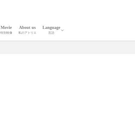
Movie
About us
Language
特別映像
私のアトリエ
言語
報
人技
英語
中国語