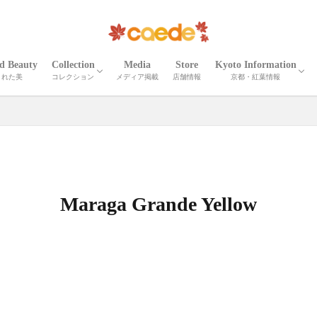
ed Beauty
Collection
Media
Store
Kyoto Information
された美
コレクション
メディア掲載
店舗情報
京都・紅葉情報
CORTEO
ETNA
Madeira
Iris
Palma
Shrink Madeira
Shrink Cube
Cardona
ELLISSE
Shrink Zima
Zima
Recicli ZIMA
Zima leather goods
Prima Bolta
CORTEO MICHELA
Numero
Serena
Wrinkle Serena
Cerberus３
Wrinkle CERBERUS 3
Camouflage Cerberus 3
Adria Misto Cerberus 3
Twill Nylon Misto Cerberus 3
Stella Misto Cerberus
Stella Misto Ruck
Stella Misto Flap
Misto
Miranda
Miranda Ruck
Stella Reversible
Stella Ruck
Maiko Puzzle
Milano Canvas
OTHER
京都の紅葉
京都・春夏秋冬
京都の名刹・観光情
京都の伝統工芸・職
Maraga Grande Yellow