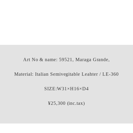
Art No & name: 59521, Maraga Grande,
Material: Italian Semivegitable Leahter / LE-360
SIZE:W31×H16×D4
¥25,300 (inc.tax)