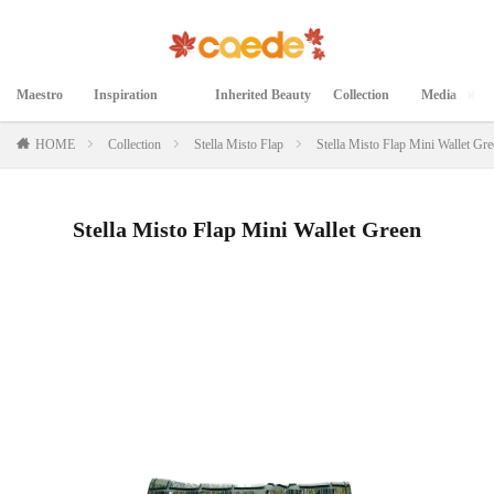
Maestro
Inspiration
Inherited Beauty
Collection
Media
マエストロ
インスピレーション
継承された美
コレクション
メディア掲載
HOME
Collection
Stella Misto Flap
Stella Misto Flap Mini Wallet Gr
Stella Misto Flap Mini Wallet Green