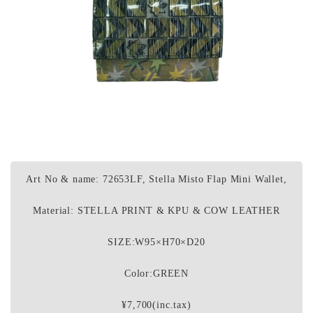
Art No & name: 72653LF, Stella Misto Flap Mini Wallet,
Material: STELLA PRINT & KPU & COW LEATHER
SIZE:W95×H70×D20
Color:GREEN
¥7,700(inc.tax)