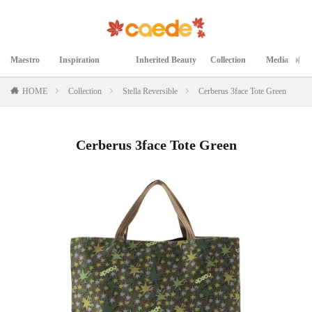
Maestro
Inspiration
Inherited Beauty
Collection
Media
マエストロ
インスピレーション
継承された美
コレクション
メディア掲載
HOME
Collection
Stella Reversible
Cerberus 3face Tote Green
Cerberus 3face Tote Green