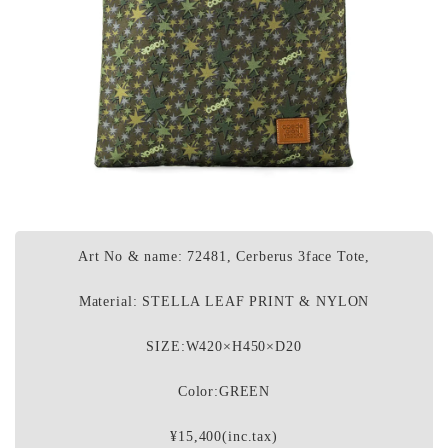
Art No & name: 72481, Cerberus 3face Tote,
Material: STELLA LEAF PRINT & NYLON
SIZE:W420×H450×D20
Color:GREEN
¥15,400(inc.tax)