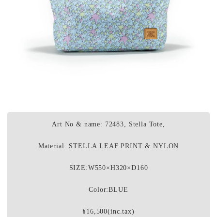
Art No & name: 72483, Stella Tote,
Material: STELLA LEAF PRINT & NYLON
SIZE:W550×H320×D160
Color:BLUE
¥16,500(inc.tax)