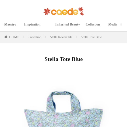
Maestro
Inspiration
Inherited Beauty
Collection
Media
マエストロ
インスピレーション
継承された美
コレクション
メディア掲載
HOME
Collection
Stella Reversible
Stella Tote Blue
Stella Tote Blue