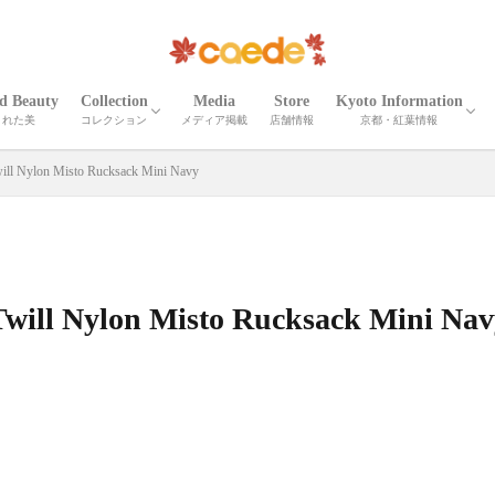
ed Beauty
Collection
Media
Store
Kyoto Information
された美
コレクション
メディア掲載
店舗情報
京都・紅葉情報
CORTEO
ETNA
Madeira
Iris
Palma
Shrink Madeira
Shrink Cube
Cardona
ELLISSE
Shrink Zima
Zima
Recicli ZIMA
Zima leather goods
Prima Bolta
CORTEO MICHELA
Numero
Serena
Wrinkle Serena
Cerberus３
Wrinkle CERBERUS 3
Camouflage Cerberus 3
Adria Misto Cerberus 3
Twill Nylon Misto Cerberus 3
Stella Misto Cerberus
Stella Misto Ruck
Stella Misto Flap
Misto
Miranda
Miranda Ruck
Stella Reversible
Stella Ruck
Maiko Puzzle
Milano Canvas
OTHER
京都の紅葉
京都・春夏秋冬
京都の名刹・観光情
京都の伝統工芸・職
ill Nylon Misto Rucksack Mini Navy
Twill Nylon Misto Rucksack Mini Nav