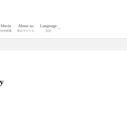
Movie
About us
Language
特別映像
私のアトリエ
言語
報
人技
英語
中国語
y