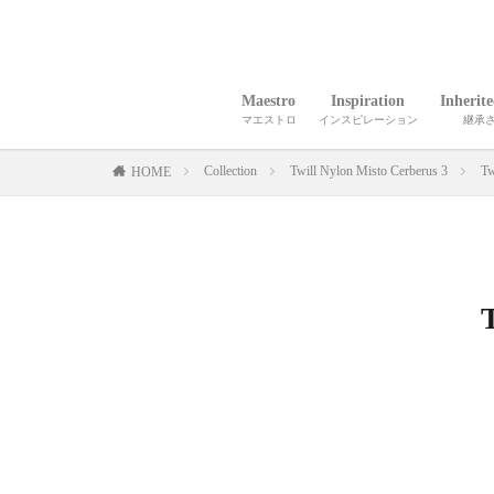
Maestro
Inspiration
Inherit
マエストロ
インスピレーション
継承
Collection
Twill Nylon Misto Cerberus 3
Tw
HOME