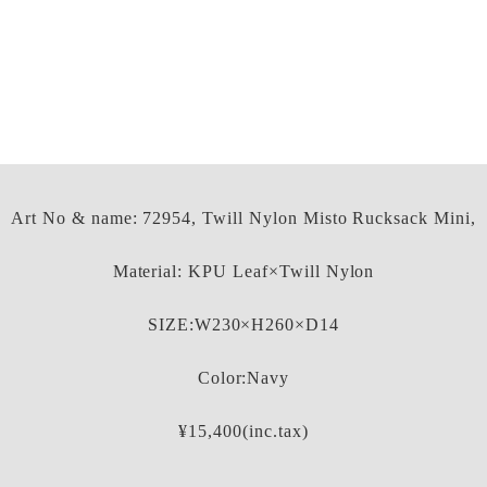
Art No & name: 72954, Twill Nylon Misto Rucksack Mini,
Material: KPU Leaf×Twill Nylon
SIZE:W230×H260×D14
Color:Navy
¥15,400(inc.tax)