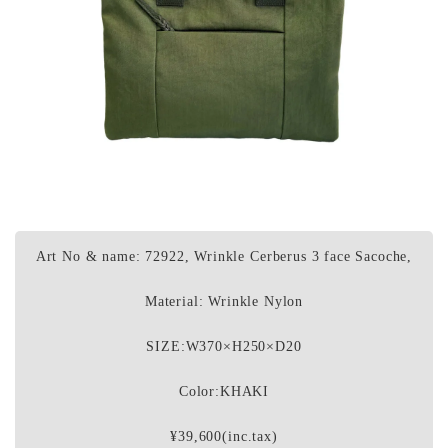
Art No & name: 72922, Wrinkle Cerberus 3 face Sacoche,
Material: Wrinkle Nylon
SIZE:W370×H250×D20
Color:KHAKI
¥39,600(inc.tax)