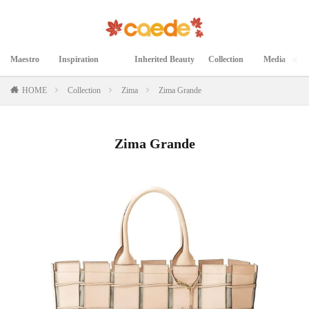
Maestro
Inspiration
Inherited Beauty
Collection
Media
マエストロ
インスピレーション
継承された美
コレクション
メディア掲載
HOME
Collection
Zima
Zima Grande
Zima Grande