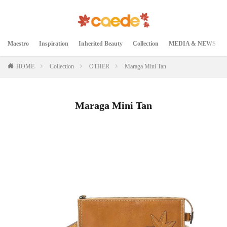
Maestro
Inspiration
Inherited Beauty
Collection
MEDIA & NEWS
HOME
Collection
OTHER
Maraga Mini Tan
Maraga Mini Tan