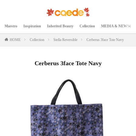
Maestro
Inspiration
Inherited Beauty
Collection
MEDIA & NEWS
HOME
Collection
Stella Reversible
Cerberus 3face Tote Navy
Cerberus 3face Tote Navy