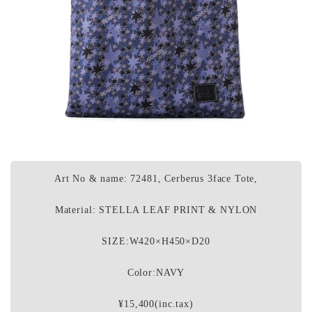
Art No & name: 72481, Cerberus 3face Tote,
Material: STELLA LEAF PRINT & NYLON
SIZE:W420×H450×D20
Color:NAVY
¥15,400(inc.tax)