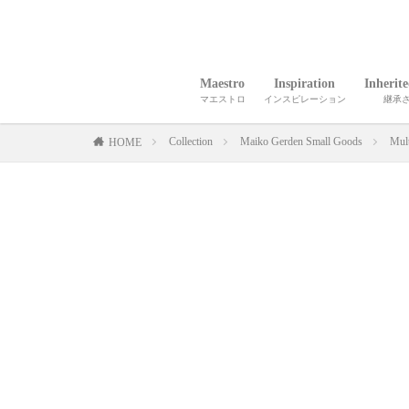
Maestro
Inspiration
Inherit
マエストロ
インスピレーション
継承
Collection
Maiko Gerden Small Goods
Mul
HOME