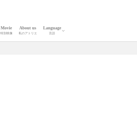
Movie
About us
Language
特別映像
私のアトリエ
言語
報
人技
英語
中国語