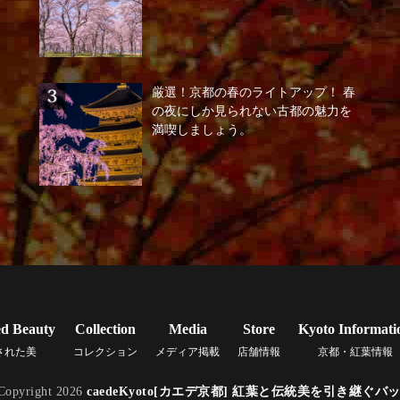
厳選！京都の春のライトアップ！ 春
の夜にしか見られない古都の魅力を
満喫しましょう。
ed Beauty
Collection
Media
Store
Kyoto Informati
された美
コレクション
メディア掲載
店舗情報
京都・紅葉情報
Copyright 2026
caedeKyoto[カエデ京都] 紅葉と伝統美を引き継ぐバ