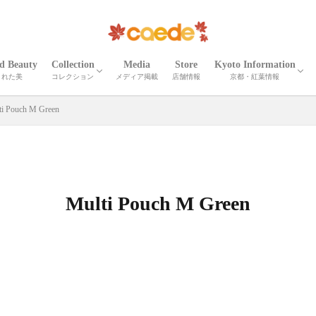
ed Beauty
Collection
Media
Store
Kyoto Information
された美
コレクション
メディア掲載
店舗情報
京都・紅葉情報
CORTEO
ETNA
Madeira
Iris
Palma
Shrink Madeira
Shrink Cube
Cardona
ELLISSE
Shrink Zima
Zima
Recicli ZIMA
Zima leather goods
Prima Bolta
CORTEO MICHELA
Numero
Serena
Wrinkle Serena
Cerberus３
Wrinkle CERBERUS 3
Camouflage Cerberus 3
Adria Misto Cerberus 3
Twill Nylon Misto Cerberus 3
Stella Misto Cerberus
Stella Misto Ruck
Stella Misto Flap
Misto
Miranda
Miranda Ruck
Stella Reversible
Stella Ruck
Maiko Puzzle
Milano Canvas
OTHER
京都の紅葉
京都・春夏秋冬
京都の名刹・観光情
京都の伝統工芸・職
ti Pouch M Green
Multi Pouch M Green