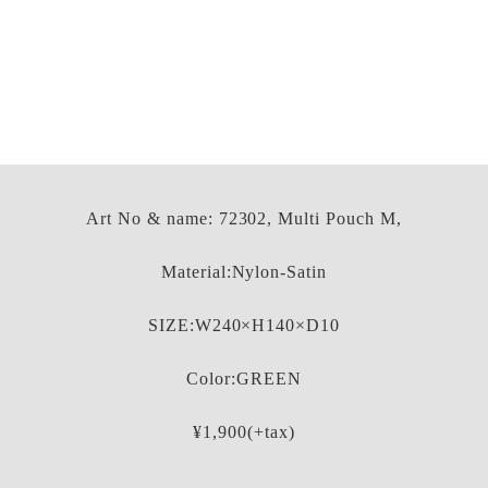
Art No & name: 72302, Multi Pouch M,
Material:Nylon-Satin
SIZE:W240×H140×D10
Color:GREEN
¥1,900(+tax)