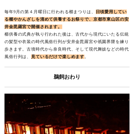
毎年9月の第４月曜日に行われる櫛まつりは、
日頃愛用してい
る櫛やかんざしを清めて供養するお祭りで、京都市東山区の安
井金毘羅宮で開催されます。
櫛供養の式典が執り行われた後は、古代から現代にいたる伝統
の髪型や衣装の時代風俗行列が安井金毘羅宮や祇園界隈を練り
歩きます。古墳時代から奈良時代、そして現代舞妓などの時代
風俗行列は、
見ているだけで楽しめます
。
鵜飼おわり