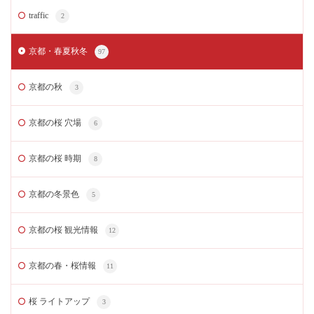
traffic
2
京都・春夏秋冬
97
京都の秋
3
京都の桜 穴場
6
京都の桜 時期
8
京都の冬景色
5
京都の桜 観光情報
12
京都の春・桜情報
11
桜 ライトアップ
3