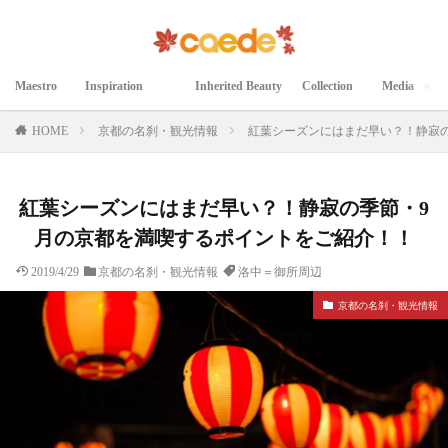
Maestro
Inspiration
Inherited Beauty
Collection
Media
マエストロ
インスピレーション
継承された美
コレクション
メディア掲載
HOME
京都の名刹・観光情報
紅葉シーズンにはまだ早い？！静寂
紅葉シーズンにはまだ早い？！静寂の季節・9
月の京都を満喫するポイントをご紹介！！
2019/4/29
京都の名刹・観光情報
洛中＝御所周辺
京都の名刹・観光情報