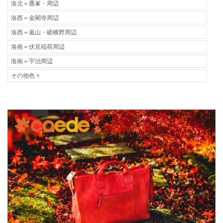
洛北＝鷹峯・周辺
洛西＝金閣寺周辺
洛西＝嵐山・嵯峨野周辺
洛南＝伏見稲荷周辺
洛南＝宇治周辺
その他色々