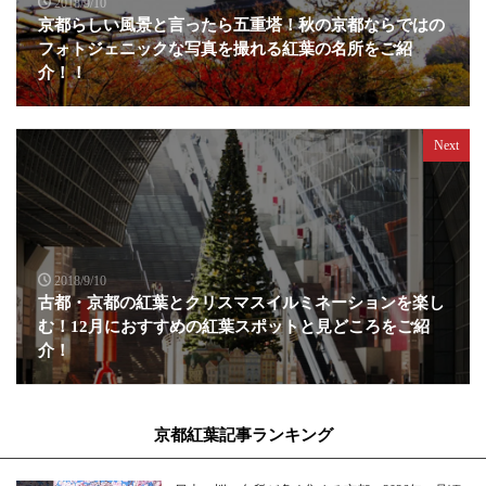
2018/9/10
京都らしい風景と言ったら五重塔！秋の京都ならではの
フォトジェニックな写真を撮れる紅葉の名所をご紹
介！！
Next
2018/9/10
古都・京都の紅葉とクリスマスイルミネーションを楽し
む！12月におすすめの紅葉スポットと見どころをご紹
介！
京都紅葉記事ランキング