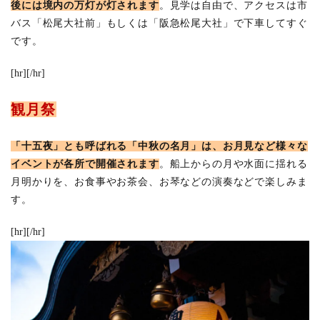
わ
後には境内の万灯が灯されます
。見学は自由で、アクセスは市
り
バス「松尾大社前」もしくは「阪急松尾大社」で下車してすぐ
4
です。
納
涼
[hr][/hr]
床
お
わ
観月祭
り
5
「十五夜」とも呼ばれる「中秋の名月」は、お月見など様々な
9月
イベントが各所で開催されます
。船上からの月や水面に揺れる
の京
都観
月明かりを、お食事やお茶会、お琴などの演奏などで楽しみま
光の
す。
服装
は？
[hr][/hr]