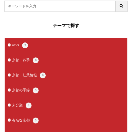
テーマで探す
other
3
京都・四季
6
京都・紅葉情報
8
京都の季節
3
未分類
1
有名な京都
3