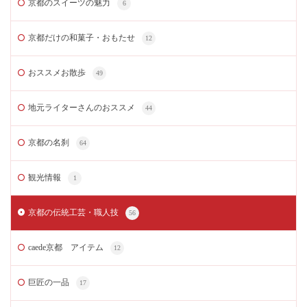
京都のスイーツの魅力
6
京都だけの和菓子・おもたせ
12
おススメお散歩
49
地元ライターさんのおススメ
44
京都の名刹
64
観光情報
1
京都の伝統工芸・職人技
56
caede京都 アイテム
12
巨匠の一品
17