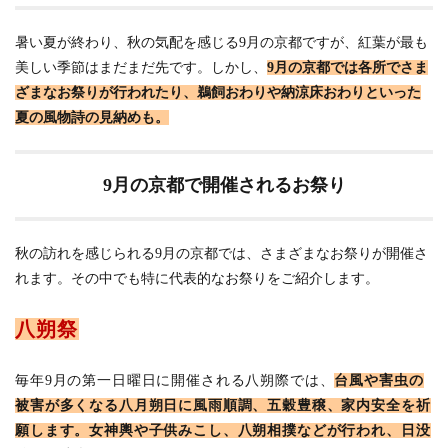
の
楽
し
暑い夏が終わり、秋の気配を感じる9月の京都ですが、紅葉が最も
み
美しい季節はまだまだ先です。しかし、
9月の京都では各所でさま
方
ざまなお祭りが行われたり、鵜飼おわりや納涼床おわりといった
2
夏の風物詩の見納めも。
9月
の
京
9月の京都で開催されるお祭り
都
で
開
催
秋の訪れを感じられる9月の京都では、さまざまなお祭りが開催さ
さ
れ
れます。その中でも特に代表的なお祭りをご紹介します。
る
お
八朔祭
祭
り
3
毎年9月の第一日曜日に開催される八朔際では、
台風や害虫の
鵜
被害が多くなる八月朔日に風雨順調、五穀豊穣、家内安全を祈
飼
願します。女神輿や子供みこし、八朔相撲などが行われ、日没
お