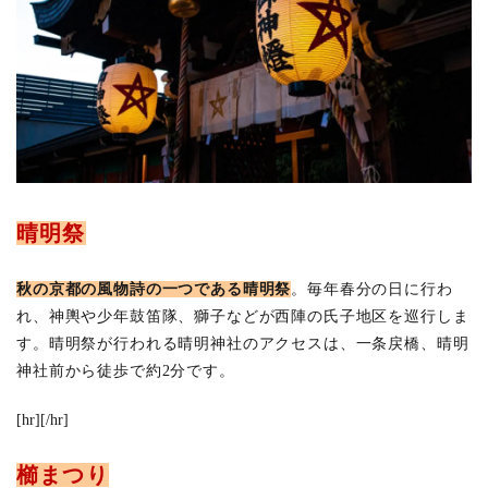
晴明祭
秋の京都の風物詩の一つである晴明祭
。毎年春分の日に行わ
れ、神輿や少年鼓笛隊、獅子などが西陣の氏子地区を巡行しま
す。晴明祭が行われる晴明神社のアクセスは、一条戻橋、晴明
神社前から徒歩で約2分です。
[hr][/hr]
櫛まつり