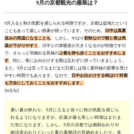
9月の京都観光の服装は？
9月入ると秋の気配を感じられる時期ですが、京都は盆地だという
こともあって厳しい残暑が残っています。そのため、
日中は真夏
並みの気温になることも
。しかし、やはり
初秋なので朝と夜は気
温が下がりやすく
、日中との寒暖差が大きくなるのが特徴ですの
で、さらっと羽織れる長袖の
上着を持ち歩くことをおすすめしま
す
。特に、夜にお出かけする際は忘れずに持っていきましょう。
また、9月とは言ってもまだまだ日差しは強く紫外線の影響を受け
やすい時期でもあります。なので、
日中お出かけする時はUV対策
も万全にしておくことをおすすめします。
[hr][/hr]
暑い夏が終わり、9月に入ると徐々に秋の気配を感じら
れるようになりますが、紅葉が最も美しい時期はまだま
だ先になります。しかし、9月の京都では鵜飼おわりや
納涼床おわりといった夏の風物詩の見納めをしたり、各