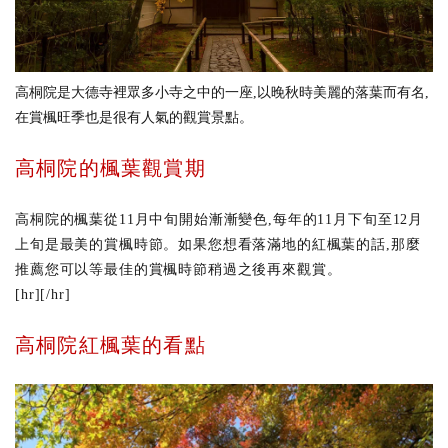
高桐院是大德寺裡眾多小寺之中的一座,以晚秋時美麗的落葉而有名,
在賞楓旺季也是很有人氣的觀賞景點。
高桐院的楓葉觀賞期
高桐院的楓葉從11月中旬開始漸漸變色,每年的11月下旬至12月
上旬是最美的賞楓時節。如果您想看落滿地的紅楓葉的話,那麼
推薦您可以等最佳的賞楓時節稍過之後再來觀賞。
[hr][/hr]
高桐院紅楓葉的看點