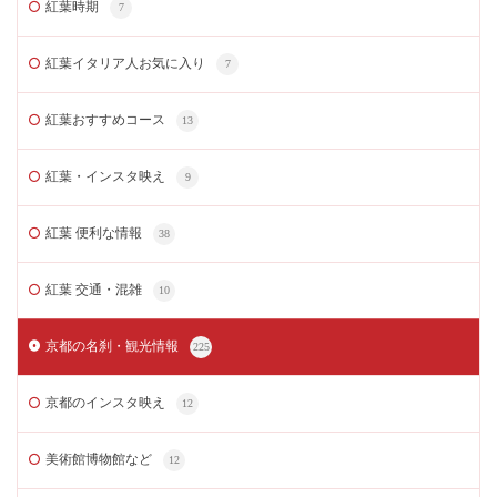
紅葉時期
7
紅葉イタリア人お気に入り
7
紅葉おすすめコース
13
紅葉・インスタ映え
9
紅葉 便利な情報
38
紅葉 交通・混雑
10
京都の名刹・観光情報
225
京都のインスタ映え
12
美術館博物館など
12