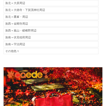
洛北＝大原周辺
洛北＝大徳寺・下賀茂神社周辺
洛北＝鷹峯・周辺
洛西＝金閣寺周辺
洛西＝嵐山・嵯峨野周辺
洛南＝伏見稲荷周辺
洛南＝宇治周辺
その他色々