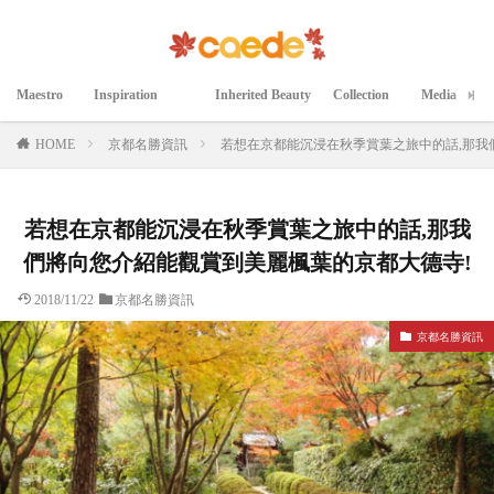
Maestro
Inspiration
Inherited Beauty
Collection
Media
マエストロ
インスピレーション
継承された美
コレクション
メディア掲載
HOME
京都名勝資訊
若想在京都能沉浸在秋季賞葉之旅中的話,那我
若想在京都能沉浸在秋季賞葉之旅中的話,那我
們將向您介紹能觀賞到美麗楓葉的京都大德寺!
2018/11/22
京都名勝資訊
京都名勝資訊