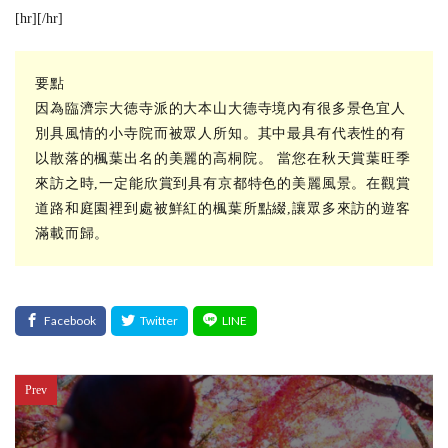
[hr][/hr]
要點
因為臨濟宗大徳寺派的大本山大德寺境內有很多景色宜人
別具風情的小寺院而被眾人所知。其中最具有代表性的有
以散落的楓葉出名的美麗的高桐院。 當您在秋天賞葉旺季
來訪之時,一定能欣賞到具有京都特色的美麗風景。在觀賞
道路和庭園裡到處被鮮紅的楓葉所點綴,讓眾多來訪的遊客
滿載而歸。
Prev