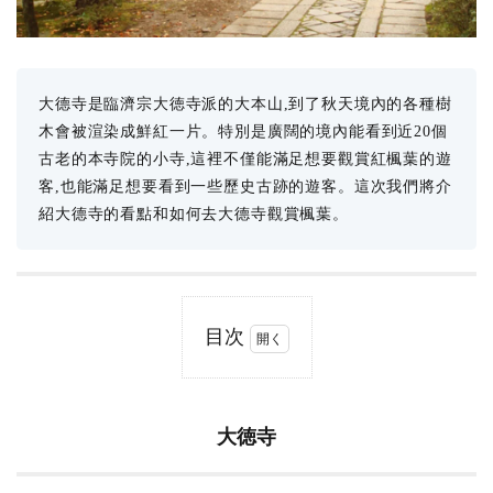
大德寺是臨濟宗大徳寺派的大本山,到了秋天境內的各種樹
木會被渲染成鮮紅一片。特別是廣闊的境內能看到近20個
古老的本寺院的小寺,這裡不僅能滿足想要觀賞紅楓葉的遊
客,也能滿足想要看到一些歷史古跡的遊客。這次我們將介
紹大德寺的看點和如何去大德寺觀賞楓葉。
目次
1
大
徳
寺
大徳寺
2
高