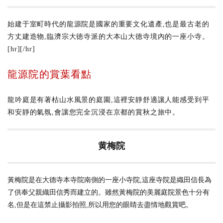
始建于室町時代的龍源院是國家的重要文化遺產,也是最古老的
方丈建造物,臨濟宗大徳寺派的大本山大德寺境內的一座小寺。
[hr][/hr]
龍源院的賞葉看點
龍吟庭是有著枯山水風景的庭園,這裡安靜舒適讓人能感受到平
和安靜的氣氛,會讓您完全沉浸在京都的賞秋之旅中。
黄梅院
黃梅院是在大德寺本寺院南側的一座小寺院,這座寺院是織田信長為
了供奉父親織田信秀而建立的。雖然黃梅院的美麗庭院景色十分有
名,但是在這禁止攝影拍照,所以用您的眼睛去盡情地觀賞吧。