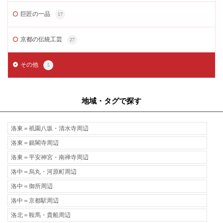
巨匠の一品
17
京都の伝統工芸
27
その他
5
地域・タグで探す
洛東＝祇園八坂・清水寺周辺
洛東＝銀閣寺周辺
洛東＝平安神宮・南禅寺周辺
洛中＝烏丸・河原町周辺
洛中＝御所周辺
洛中＝京都駅周辺
洛北＝鞍馬・貴船周辺