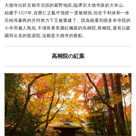
桐
大德寺位於京都市北區的紫野地區,臨濟宗大徳寺派的大本山。
院
始建于1325年,在應仁之亂中曾經一度被燒毀,但在千利休和一休
の
宗純等豪商的共同努力下又被重建了。因為能看到很多本寺院的
紅
葉
小寺而被人熟知,不僅有著美麗紅楓葉的高桐院,黃梅院,還有以庭
園而出名的龍源院,這都是大德寺的看點。
3
龍
源
院
高桐院の紅葉
4
黄
梅
院
5
如
何
去
大
德
寺