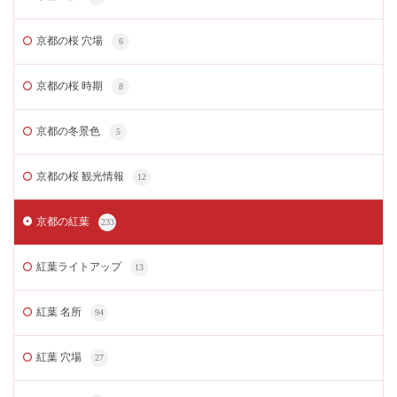
京都の桜 穴場
6
京都の桜 時期
8
京都の冬景色
5
京都の桜 観光情報
12
京都の紅葉
233
紅葉ライトアップ
13
紅葉 名所
94
紅葉 穴場
27