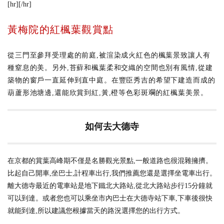
[hr][/hr]
黃梅院的紅楓葉觀賞點
從三門至參拜受理處的前庭,被渲染成火紅色的楓葉景致讓人有
種窒息的美。另外,苔蘚和楓葉柔和交織的空間也別有風情,從建
築物的窗戶一直延伸到直中庭。在豐臣秀吉的希望下建造而成的
葫蘆形池塘邊,還能欣賞到紅,黃,橙等色彩斑斕的紅楓葉美景。
如何去大德寺
在京都的賞葉高峰期不僅是名勝觀光景點,一般道路也很混雜擁擠。
比起自己開車,坐巴士,計程車出行,我們推薦您還是選擇坐電車出行。
離大德寺最近的電車站是地下鐵北大路站,從北大路站步行15分鐘就
可以到達。或者您也可以乘坐市內巴士在大德寺站下車,下車後很快
就能到達,所以建議您根據當天的路況選擇您的出行方式。