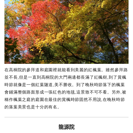
在高桐院的參拜道和庭園裡就能看到美麗的紅楓葉。雖然參拜路
並不長,但是一直到高桐院的大門兩邊都長滿了紅楓樹,到了賞楓
時節就像是一個紅葉隧道,美不勝收。到了晚秋時節落下的楓葉
會鋪滿整個路面形成一張紅色的地毯,這景致不可不看。另外,被
稱作楓葉之庭的庭園在最佳的賞楓時節固然不用說,在晚秋時節
的落葉美景也是十分的有名。
龍源院