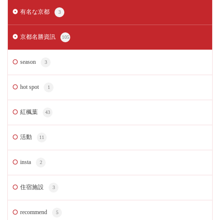
有名な京都
3
京都名勝資訊
105
season
3
hot spot
1
紅楓葉
43
活動
11
insta
2
住宿施設
3
recommend
5