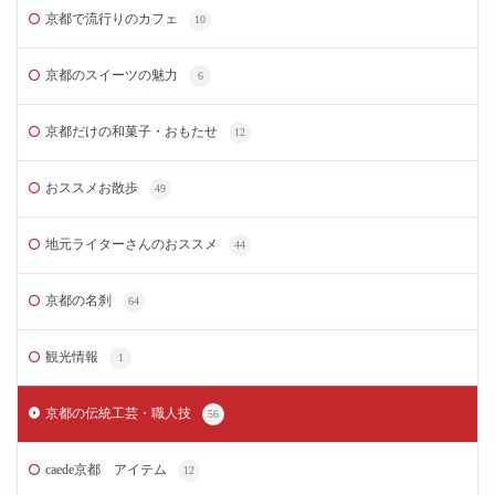
京都で流行りのカフェ
10
京都のスイーツの魅力
6
京都だけの和菓子・おもたせ
12
おススメお散歩
49
地元ライターさんのおススメ
44
京都の名刹
64
観光情報
1
京都の伝統工芸・職人技
56
caede京都 アイテム
12