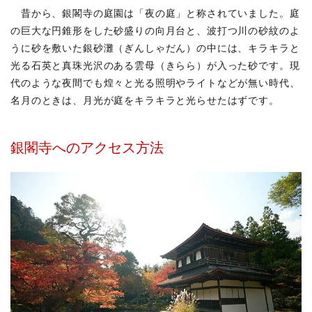
昔から、銀閣寺の庭園は「夜の庭」と称されていました。庭
の巨大な円錐形をした砂盛りの向月台と、波打つ川の砂紋のよ
うに砂を敷いた銀砂灘（ぎんしゃだん）の中には、キラキラと
光る石英と真珠光沢のある雲母（きらら）が入った砂です。現
代のような夜間でも煌々と光る照明やライトなどが無い時代、
名月のときは、月光が庭をキラキラと光らせたはずです。
銀閣寺へのアクセス方法