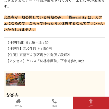
はさまざまなアート作品が展示されており、楽しむ事が出来ま
す。
安楽寺が一般公開している時期のみ、「椛momiji」は、カフ
ェになるので、こちらでゆったりと休憩するなんてプランもい
いかもしれません。
【拝観時間】9：30～16：30
【拝観料】高校生以上：500円
【住所】京都市左京区鹿ケ谷御所ノ段町21
【アクセス】市バス「錦林車庫前」下車徒歩約10分
安楽寺
住所：〒606-8422 京都府京都市左京区鹿ケ谷御所
ホーム
電話
TOPへ