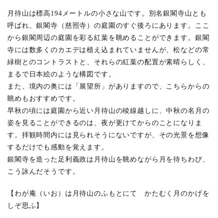
月待山は標高194メートルの小さな山です。別名銀閣寺山とも
呼ばれ、銀閣寺（慈照寺）の庭園のすぐ後ろにあります。ここ
から銀閣周辺の庭園を彩る紅葉を眺めることができます。銀閣
寺には数多くのカエデは植え込まれていませんが、松などの常
緑樹とのコントラストと、それらの紅葉の配置が素晴らしく、
まるで日本絵のような構図です。
また、境内の奥には「展望所」がありますので、こちらからの
眺めもおすすめです。
早秋の頃には庭園から近い月待山の稜線越しに、中秋の名月の
姿を見ることができるのは、夜が更けてからのことになりま
す。拝観時間内には見られそうにないですが、その光景を想像
するだけでも感動を覚えます。
銀閣寺を造った足利義政は月待山を眺めながら月を待ちわび、
こう詠んだそうです。
【わが庵（いお）は月待山のふもとにて かたむく月のかげを
しぞ思ふ】