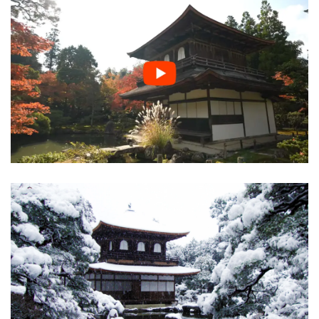
クセ
ス方
法
1.6
銀閣
寺の
情報
詳細
2
銀
閣
寺
の
周
辺
の
紅
葉
ス
ポ
ッ
ト