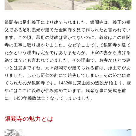
る東
求堂
とは
銀閣寺は足利義正により建てられました。銀閣寺は、義正の祖
1.3
父である足利義光が建てた金閣寺を見て作られたと言われてい
銀閣
寺の
ます。この頃、幕府の財政は豊かでないのに、義政はこの銀閣
御朱
寺の工事に取り掛かりました。なぜそこまでして銀閣寺を建て
印と
は
たかという理由は定かではありませんが、正室の妻から逃げる
為では？とも言われていました。その理由で、お寺がひとつ建
1.4
つとは驚きですね。元々銀閣寺が建てられる前は、浄土寺があ
月待
山か
りました。しかし応仁の乱にて焼失してしまい、その跡地に建
ら望
てられたのが銀閣寺です。1482年に東山殿の造設が始まり、翌
む銀
閣寺
年にはここに義政が住み始めています。残念な事に完成を前
の紅
に、1490年義政は亡くなってしまいました。
葉と
名月
1.5
銀閣寺の魅力とは
銀閣
寺へ
のア