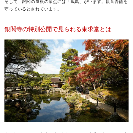
そして、銀閣の屋根の頂点には「鳳凰」がいます。観音菩薩を
光明
寺
守っているとされています。
2.8
平安
銀閣寺の特別公開で見られる東求堂とは
神宮