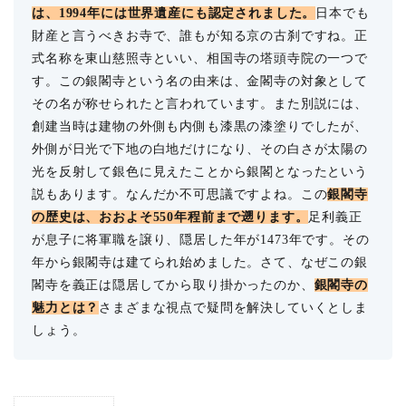
は、1994年には世界遺産にも認定されました。
日本でも
財産と言うべきお寺で、誰もが知る京の古刹ですね。正
式名称を東山慈照寺といい、相国寺の塔頭寺院の一つで
す。この銀閣寺という名の由来は、金閣寺の対象として
その名が称せられたと言われています。また別説には、
創建当時は建物の外側も内側も漆黒の漆塗りでしたが、
外側が日光で下地の白地だけになり、その白さが太陽の
光を反射して銀色に見えたことから銀閣となったという
説もあります。なんだか不可思議ですよね。この
銀閣寺
の歴史は、おおよそ550年程前まで遡ります。
足利義正
が息子に将軍職を譲り、隠居した年が1473年です。その
年から銀閣寺は建てられ始めました。さて、なぜこの銀
閣寺を義正は隠居してから取り掛かったのか、
銀閣寺の
魅力とは？
さまざまな視点で疑問を解決していくとしま
しょう。