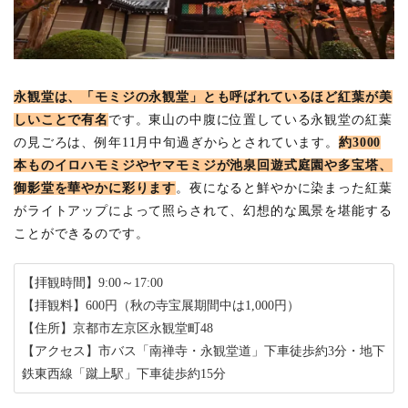
永観堂は、「モミジの永観堂」とも呼ばれているほど紅葉が美
しいことで有名
です。東山の中腹に位置している永観堂の紅葉
の見ごろは、例年11月中旬過ぎからとされています。
約3000
本ものイロハモミジやヤマモミジが池泉回遊式庭園や多宝塔、
御影堂を華やかに彩ります
。夜になると鮮やかに染まった紅葉
がライトアップによって照らされて、幻想的な風景を堪能する
ことができるのです。
【拝観時間】9:00～17:00
【拝観料】600円（秋の寺宝展期間中は1,000円）
【住所】京都市左京区永観堂町48
【アクセス】市バス「南禅寺・永観堂道」下車徒歩約3分・地下
鉄東西線「蹴上駅」下車徒歩約15分