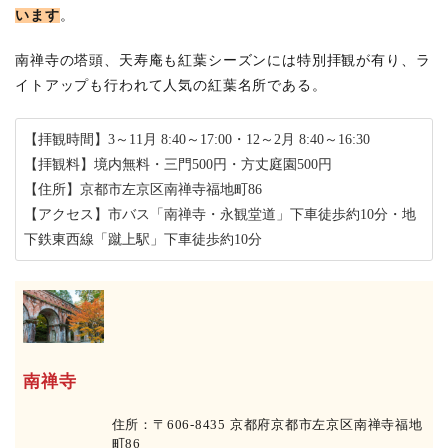
います
。
南禅寺の塔頭、天寿庵も紅葉シーズンには特別拝観が有り、ラ
イトアップも行われて人気の紅葉名所である。
【拝観時間】3～11月 8:40～17:00・12～2月 8:40～16:30
【拝観料】境内無料・三門500円・方丈庭園500円
【住所】京都市左京区南禅寺福地町86
【アクセス】市バス「南禅寺・永観堂道」下車徒歩約10分・地
下鉄東西線「蹴上駅」下車徒歩約10分
南禅寺
住所：〒606-8435 京都府京都市左京区南禅寺福地
町86