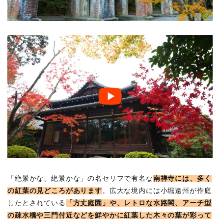
「絶景かな、絶景かな」の名セリフで有名な
南禅寺には、多く
の紅葉の見どころがあります
。広大な境内には小堀遠州が作庭
したとされている
「方丈庭園」や、レトロな水路閣、アーチ型
の疎水橋や三門付近などを鮮やかに紅葉した木々の葉が彩って