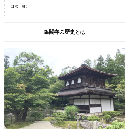
目次
1
銀
閣
寺
銀閣寺の歴史とは
の
歴
史
と
は
1.1
銀閣
寺の
魅力
とは
1.2
銀閣
寺の
特別
公開
で見
られ