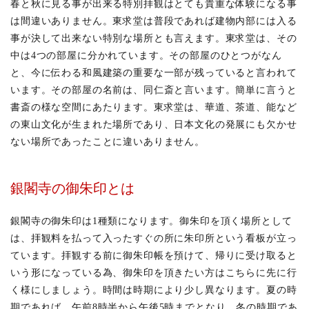
春と秋に見る事が出来る特別拝観はとても貴重な体験になる事
は間違いありません。東求堂は普段であれば建物内部には入る
事が決して出来ない特別な場所とも言えます。東求堂は、その
中は4つの部屋に分かれています。その部屋のひとつがなん
と、今に伝わる和風建築の重要な一部が残っていると言われて
います。その部屋の名前は、同仁斎と言います。簡単に言うと
書斎の様な空間にあたります。東求堂は、華道、茶道、能など
の東山文化が生まれた場所であり、日本文化の発展にも欠かせ
ない場所であったことに違いありません。
銀閣寺の御朱印とは
銀閣寺の御朱印は1種類になります。御朱印を頂く場所として
は、拝観料を払って入ったすぐの所に朱印所という看板が立っ
ています。拝観する前に御朱印帳を預けて、帰りに受け取ると
いう形になっている為、御朱印を頂きたい方はこちらに先に行
く様にしましょう。時間は時期により少し異なります。夏の時
期であれば、午前8時半から午後5時までとなり、冬の時期であ