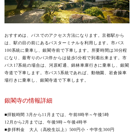
おすすめは、バスでのアクセス方法になります。京都駅から
は、駅の目の前にあるバスターミナルを利用します。市バス
100系統に乗車し、銀閣寺前で下車します。所要時間は30分程
になり、最寄りのバス停からは徒歩5分程で到着出来ます。市
バス17系統の場合は、河原町通、錦林車庫行きに乗車し、銀閣
寺道で下車します。市バス5系統であれば、動物園、岩倉操車
場行きに乗車し、銀閣寺道で下車します。
銀閣寺の情報詳細
■拝観時間 3月から11月までは、午前8時半～午後5時
12月から2月までは、午後9時～午後4時半
■参拝料金 大人（高校生以上）500円小・中学生300円