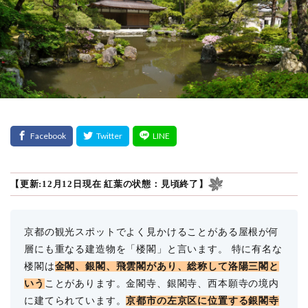
【更新:12月12日現在 紅葉の状態：見頃終了】
京都の観光スポットでよく見かけることがある屋根が何
層にも重なる建造物を「楼閣」と言います。 特に有名な
楼閣は
金閣、銀閣、飛雲閣があり、総称して洛陽三閣と
いう
ことがあります。金閣寺、銀閣寺、西本願寺の境内
に建てられています。
京都市の左京区に位置する銀閣寺