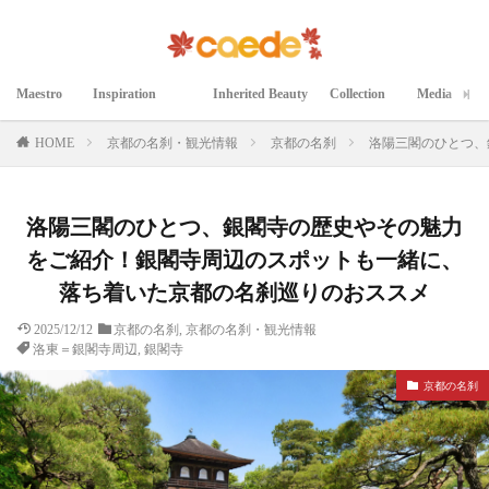
Maestro
Inspiration
Inherited Beauty
Collection
Media
マエストロ
インスピレーション
継承された美
コレクション
メディア掲載
HOME
京都の名刹・観光情報
京都の名刹
洛陽三閣のひとつ、
洛陽三閣のひとつ、銀閣寺の歴史やその魅力
をご紹介！銀閣寺周辺のスポットも一緒に、
落ち着いた京都の名刹巡りのおススメ
2025/12/12
京都の名刹
,
京都の名刹・観光情報
洛東＝銀閣寺周辺
,
銀閣寺
京都の名刹