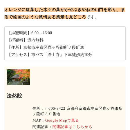
オレンジに紅葉した木々の葉がかやぶきやねの山門を彩り、ま
るで絵画のような風情ある風景も見どころ
です。
【拝観時間】6:00～16:00
【拝観料】境内無料
【住所】京都市左京区鹿ヶ谷御所ノ段町30
【アクセス】市バス「浄土寺」下車徒歩約10分
法然院
住所：〒606-8422 京都府京都市左京区鹿ケ谷御所
ノ段町３０番地
MAP：
Google Mapで見る
関連記事：
関連記事はこちらから