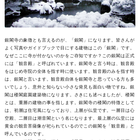
2.1
哲学
の道
2.2
法然
院
銀閣寺の象徴とも言えるのが、「銀閣」になります。皆さんが
2.3
よく写真やガイドブックで目にする建物はこの「銀閣」です。
永観
なぜここに寺が付かないのかをご存知ですか？この銀閣は正式
堂
には「観音殿」と呼ばれています。銀閣寺と言う時は、観音殿
2.4
をはじめ寺院の全体を指す時に使います。観音殿のみを指す時
南禅
寺
は、銀閣と言います。観音殿自体を銀閣寺と思っている方も多
いでしょう。意外と知らない小さな発見も面白い物ですね。銀
2.5
安楽
閣は楼閣庭園建築物になります。さきにも述べましたが、楼閣
寺
とは、重層の建物の事を指します。銀閣寺の楼閣の特徴として
2.6
は、初層は住宅風になっており、上層が仏堂です。一層目は心
真如
空殿、二層目は潮音閣という名になります。最上層の仏堂には
堂
黄金の観音菩薩像が祀られているのでこの銀閣を「観音殿」と
2.7
呼んでいるのです。
金戒