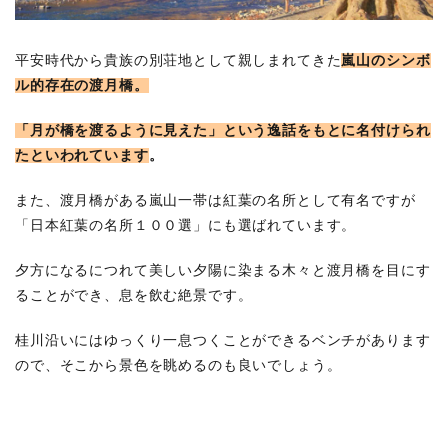
天龍
寺
平安時代から貴族の別荘地として親しまれてきた
嵐山のシンボ
6.2
宝厳
ル的存在の渡月橋。
院
「月が橋を渡るように見えた」という逸話をもとに名付
けられ
6.3
常寂
たといわれています
。
光寺
また、渡月橋がある嵐山一帯は紅葉の名所として有名ですが
6.4
嵯峨
「日本紅葉の名所１００選」にも選ばれています。
野ト
ロッ
夕方になるにつれて美しい夕陽に染まる木々と渡月橋を目にす
コ列
車
ることができ、息を飲む絶景です。
6.5
桂川沿いにはゆっくり一息つくことができるベンチがあります
トロ
ッコ
ので、そこから景色を眺めるのも良いでしょう。
亀岡
駅
6.6