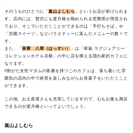
そのうちのひとつに「
嵐山よしむら
」というお店が挙げられま
す。店内には、贅沢にも渡月橋を眺められる窓際席が用意され
ており、そこでいただくことができるのは「手打ちそば」や
「別腹スイーツ」などバラエティーに富んだメニューの数々で
す。
また、「
茶寮 八翠（はっすい）
」は「翠嵐 ラグジュアリー
コレクションホテル京都」の中に店を構える隠れ家的カフェに
なります。
9割がた女性マダムの客層を持つこのカフェは、落ち着いた雰
囲気の店内の中で絶景を楽しみながらお茶菓子をいただくこと
ができます。
この他、お土産屋さんも充実していますので、心もお腹も満足
できるのが渡月橋といってよいでしょう。
嵐山よしむら