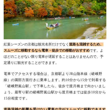
紅葉シーズンの京都は観光名所だけでなく
道路も混雑するため、
スムーズに移動するなら電車・徒歩での移動がおすすめ
です。よ
ほどのことがない限り電車が遅延することはありませんので、予
定通りに観光することができます。
電車でアクセスする場合は、京都駅よりJR山陰本線（嵯峨野
線）の園部方面行きに乗車します。約10分から15分で到着する
「嵯峨野嵐山駅」で下車したら、徒歩で渡月橋まで向かいまし
ょう。最寄り駅の嵯峨野嵐山駅から渡月橋までは徒歩10分から
15分程度です。
道路混雑の影響を受けない電車の方がスムーズに移動できます