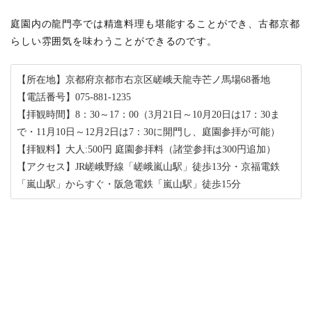
庭園内の龍門亭では精進料理も堪能することができ、古都京都
らしい雰囲気を味わうことができるのです。
【所在地】京都府京都市右京区嵯峨天龍寺芒ノ馬場68番地
【電話番号】075-881-1235
【拝観時間】8：30～17：00（3月21日～10月20日は17：30ま
で・11月10日～12月2日は7：30に開門し、庭園参拝が可能）
【拝観料】大人:500円 庭園参拝料（諸堂参拝は300円追加）
【アクセス】JR嵯峨野線「嵯峨嵐山駅」徒歩13分・京福電鉄
「嵐山駅」からすぐ・阪急電鉄「嵐山駅」徒歩15分