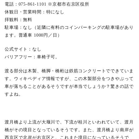
紅
電話：075-861-1101 ※京都市右京区役所
葉
休観日・営業時間：特になし
3
拝観料：無料
渡月
駐車場：なし（近隣に有料のコインパーキングの駐車場があり
橋の
紅葉
ます。普通車 1000円／日）
の見
ごろ
公式サイト：なし
は？
バリアフリー：車椅子可。
4
渡
渡る部分は木製、橋脚・橋桁は鉄筋コンクリートでできていま
月
橋
す。ウィキペディア情報ですが、この木製部分をつきやぶって
の
車が落ちることがあるそうですが本当でしょうか？驚きの話で
ラ
イ
すよね。
ト
ア
ッ
プ
渡月橋より上流が大堰川で、下流が桂川といわれていて、渡月
5
橋がその境目となっているそうです。また、渡月橋より南岸が
渡
西京区で北岸が右京区と、これまた境目になっているそうで
月