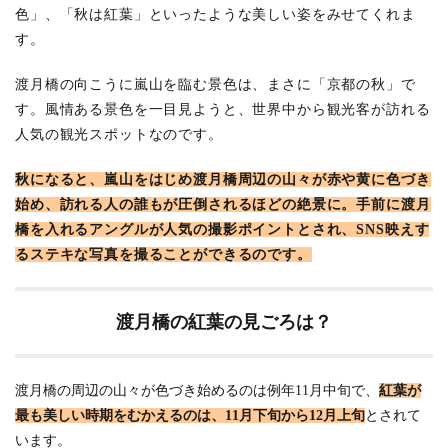
6.11
色」、「秋は紅葉」といったような美しい姿をみせてくれま
渡月橋
す。
周辺で
お腹を
渡月橋の向こうに嵐山を臨む景色は、まさに「京都の秋」で
満たす
ことが
す。風情ある景色を一目見ようと、世界中から観光客が訪れる
できる
人気の観光スポットなのです。
お店
秋になると、嵐山をはじめ渡月橋周辺の山々が赤や黄に色づき
始め、訪れる人の誰もが圧倒されるほどの絶景に。手前に渡月
橋を入れるアングルが人気の撮影ポイントとされ、SNS映えす
るステキな写真を撮ることができるのです。
渡月橋の紅葉の見ごろは？
渡月橋の周辺の山々が色づき始めるのは例年11月中旬で、
紅葉が
最も美しい時期をむかえるのは、11月下旬から12月上旬
とされて
います。