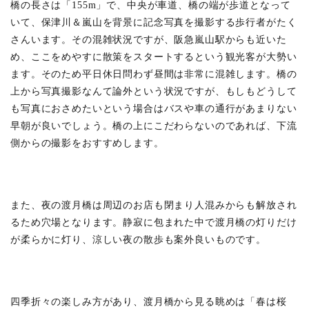
竹林
橋の長さは「155m」で、中央が車道、橋の端が歩道となって
の道
いて、保津川＆嵐山を背景に記念写真を撮影する歩行者がたく
6.7
さんいます。その混雑状況ですが、阪急嵐山駅からも近いた
県道
め、ここをめやすに散策をスタートするという観光客が大勢い
29号
ます。そのため平日休日問わず昼間は非常に混雑します。橋の
線沿
いの
上から写真撮影なんて論外という状況ですが、もしもどうして
お店
も写真におさめたいという場合はバスや車の通行があまりない
6.8
早朝が良いでしょう。橋の上にこだわらないのであれば、下流
側からの撮影をおすすめします。
6.9
京福
電鉄
嵐山
駅の
また、夜の渡月橋は周辺のお店も閉まり人混みからも解放され
足湯
るため穴場となります。静寂に包まれた中で渡月橋の灯りだけ
6.10
が柔らかに灯り、涼しい夜の散歩も案外良いものです。
映画や
ドラマ
にも使
われる
渡月橋
四季折々の楽しみ方があり、渡月橋から見る眺めは「春は桜