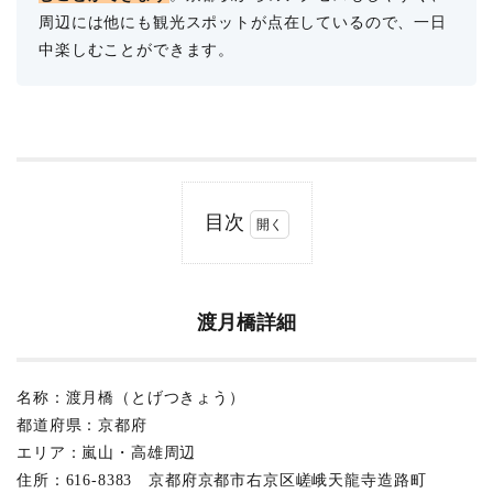
周辺には他にも観光スポットが点在しているので、一日
中楽しむことができます。
目次
1
渡
月
橋
渡月橋詳細
詳
細
2
名称：渡月橋（とげつきょう）
渡
都道府県：京都府
月
エリア：嵐山・高雄周辺
橋
の
住所：616-8383 京都府京都市右京区嵯峨天龍寺造路町