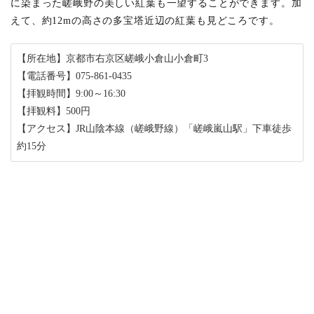
に染まった嵯峨野の美しい紅葉も一望することができます。加
えて、約12mの高さの多宝塔近辺の紅葉も見どころです。
【所在地】京都市右京区嵯峨小倉山小倉町3
【電話番号】075-861-0435
【拝観時間】9:00～16:30
【拝観料】500円
【アクセス】JR山陰本線（嵯峨野線）「嵯峨嵐山駅」下車徒歩
約15分