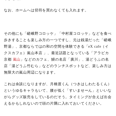
なお、ホームへは切符を買わなくても入れます。
その他にも「嵯峨野コロッケ」「中村屋コロッケ」などを食べ
歩きすることも楽しみ方の一つですし、元は銭湯だった「嵯峨
野湯」、京都ならではの和の空間を体験できる「eX cafe（イ
クスカフェ）嵐山本店 」、最近話題となっている「アラビカ
京都
嵐山
」などのカフェ、鰻の名店「廣川」、湯どうふの名
店「湯どうふ竹むら」などのランチスポットなど、楽しみ方は
無限大の嵐山周辺になります。
これは余談になりますが、月橋渡くん（つきはしわたるくん）
というゆるキャラもいて、腰が低く「すいませーん」といいな
がらグッズ販売をしているのだそう。タイミングが合えば出会
えるかもしれないので頭の片隅に入れておいてください。