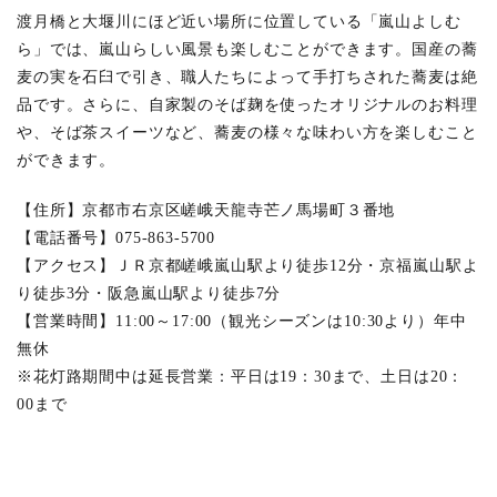
渡月橋と大堰川にほど近い場所に位置している「嵐山よしむ
ら」では、嵐山らしい風景も楽しむことができます。国産の蕎
麦の実を石臼で引き、職人たちによって手打ちされた蕎麦は絶
品です。さらに、自家製のそば麹を使ったオリジナルのお料理
や、そば茶スイーツなど、蕎麦の様々な味わい方を楽しむこと
ができます。
【住所】京都市右京区嵯峨天龍寺芒ノ馬場町３番地
【電話番号】075-863-5700
【アクセス】ＪＲ京都嵯峨嵐山駅より徒歩12分・京福嵐山駅よ
り徒歩3分・阪急嵐山駅より徒歩7分
【営業時間】11:00～17:00（観光シーズンは10:30より）年中
無休
※花灯路期間中は延長営業：平日は19：30まで、土日は20：
00まで