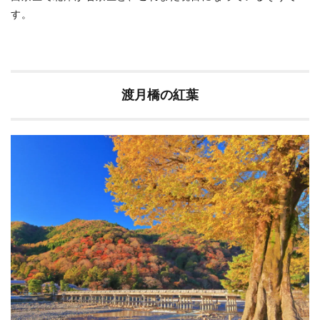
橋
す。
へ
の
ア
ク
セ
ス
渡月橋の紅葉
方
法
6
渡
月
橋
周
辺
の
紅
葉
ス
ポ
ッ
ト
6.1