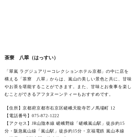
茶寮 八翠（はっすい）
「翠嵐 ラグジュアリーコレクションホテル京都」の中に店を
構える「茶寮 八翠」からは、嵐山の美しい景色と共に、甘味
やお茶を堪能することができます。また、甘味とお食事を楽し
むことができるアフタヌーンティーもおすすめです。
【住所】京都府京都市右京区嵯峨天龍寺芒ノ馬場町 12
【電話番号】075-872-1222
【アクセス】JR山陰本線 嵯峨野線「嵯峨嵐山駅」徒歩約15
分・阪急嵐山線「嵐山駅」徒歩約15分・京福電鉄 嵐山本線