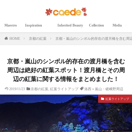
Maestro
Inspiration
Inherited Beauty
Collection
Media
マエストロ
インスピレーション
継承された美
コレクション
メディア掲載
HOME
京都の紅葉
京都・嵐山のシンボル的存在の渡月橋を含む周
京都・嵐山のシンボル的存在の渡月橋を含む
周辺は絶好の紅葉スポット！渡月橋とその周
辺の紅葉に関する情報をまとめました！
2019/11/23
京都の紅葉
,
紅葉ライトアップ
洛西＝嵐山・嵯峨野周辺
紅葉ライトアップ