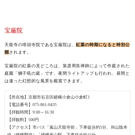
宝厳院
天龍寺の塔頭寺院である宝厳院は、
紅葉の時期になると特別公
開
されます。
宝厳院の紅葉の見どころは、策彦周良禅師によって作庭された
庭園「獅子吼の庭」です。夜間ライトアップも行われ、昼間と
は違った幻想的な風景を鑑賞できます。
【所在地】京都市右京区嵯峨小倉山小倉町3
【電話番号】075-861-0435
【拝観時間】9:00～16:30
【拝観料】500円
【アクセス】市バス「嵐山天龍寺前」下車徒歩約5分、JR山陰本
線（嵯峨野線）「嵯峨嵐山駅」下車徒歩約15分